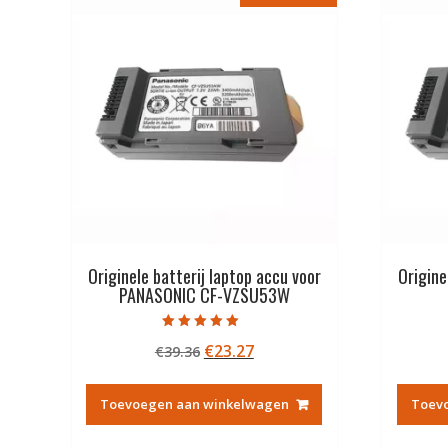
Originele batterij laptop accu voor
Origine
PANASONIC CF-VZSU53W
Gewaardeerd
Oorspronkelijke
Huidige
€
23.27
€
39.36
5.00
uit 5
prijs
prijs
was:
is:
Toevoegen aan winkelwagen
Toev
€39.36.
€23.27.