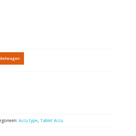
nkelwagen
egorieën:
Accu type
,
Tablet Accu