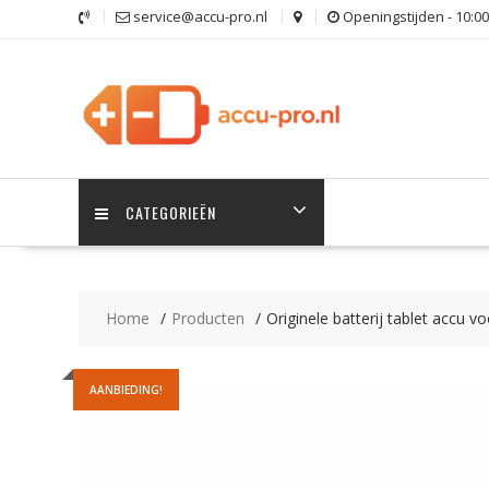
Ga
service@accu-pro.nl
Openingstijden - 10:00
naar
de
inhoud
CATEGORIEËN
Home
Producten
Originele batterij tablet acc
AANBIEDING!