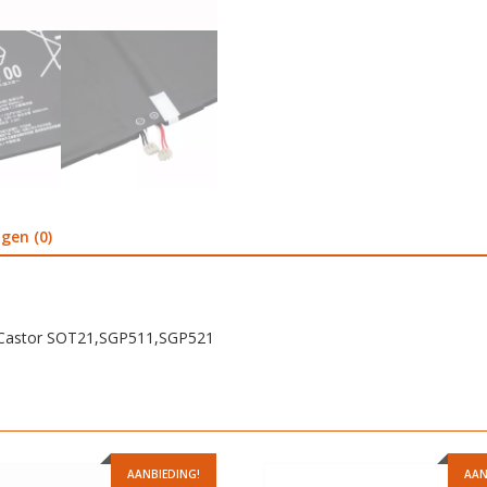
gen (0)
Z2,Castor SOT21,SGP511,SGP521
AANBIEDING!
AAN