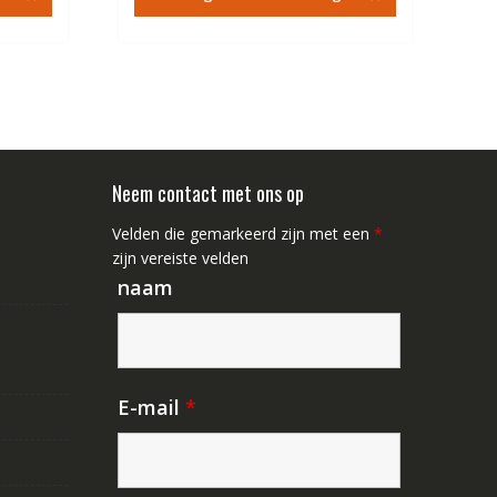
8.44.
€84.67.
€48.44.
Neem contact met ons op
Velden die gemarkeerd zijn met een
*
zijn vereiste velden
naam
E-mail
*