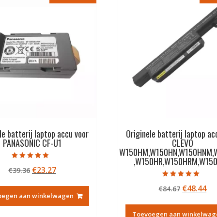
le batterij laptop accu voor
Originele batterij laptop ac
PANASONIC CF-U1
CLEVO
W150HM,W150HN,W150HNM,
,W150HR,W150HRM,W15
Gewaardeerd
Oorspronkelijke
Huidige
€
23.27
€
39.36
5.00
uit 5
prijs
prijs
Gewaardeerd
Oorspron
Hu
€
48.44
€
84.67
5.00
was:
is:
uit 5
oegen aan winkelwagen
prijs
pri
€39.36.
€23.27.
was:
is:
Toevoegen aan winkelwag