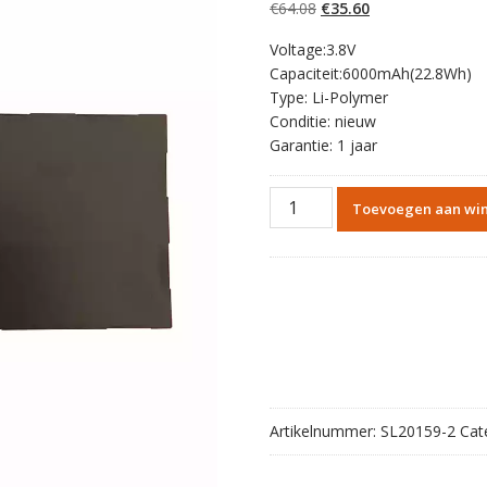
Oorspronkelijke
Huidige
€
64.08
€
35.60
prijs
prijs
Voltage:3.8V
was:
is:
Capaciteit:6000mAh(22.8Wh)
€64.08.
€35.60.
Type: Li-Polymer
Conditie: nieuw
Garantie: 1 jaar
Originele
Toevoegen aan wi
batterij
tablet
accu
voor
SONY
Xperia
Tablet
Z2,Castor
SOT21,SGP511,SGP521
Artikelnummer:
SL20159-2
Cat
aantal