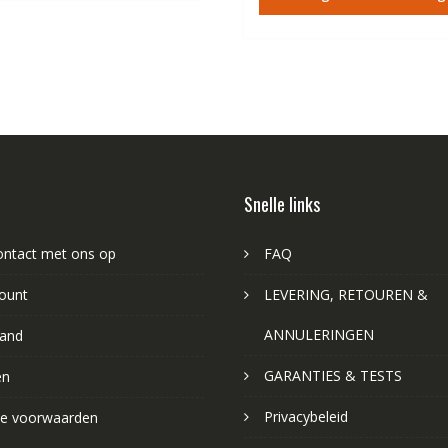
€84.67.
€4
Snelle links
ntact met ons op
FAQ
ount
LEVERING, RETOUREN &
ANNULERINGEN
and
GARANTIES & TESTS
en
Privacybeleid
e voorwaarden