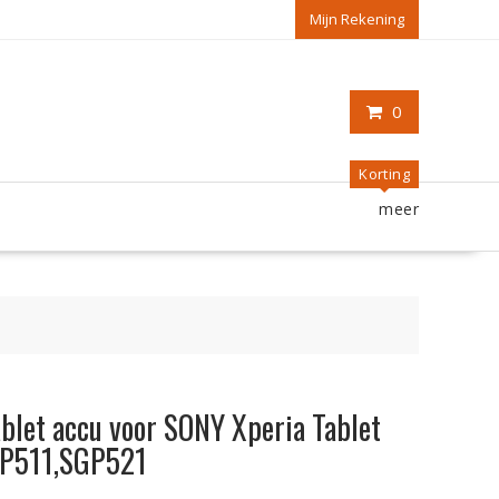
Mijn Rekening
0
Korting
meer
tablet accu voor SONY Xperia Tablet
GP511,SGP521