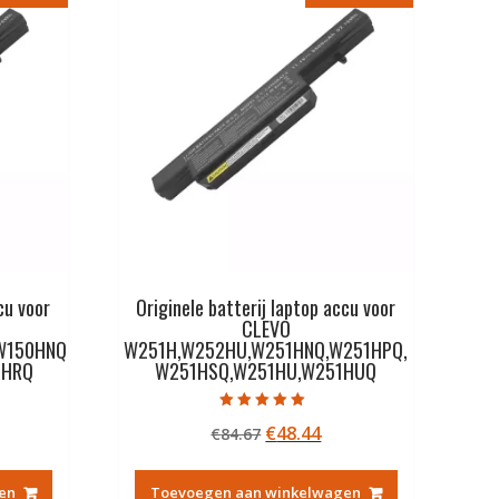
cu voor
Originele batterij laptop accu voor
CLEVO
W150HNQ
W251H,W252HU,W251HNQ,W251HPQ,
0HRQ
W251HSQ,W251HU,W251HUQ
Gewaardeerd
kelijke
idige
Oorspronkelijke
Huidige
€
48.44
€
84.67
5.00
uit 5
js
prijs
prijs
was:
is:
en
Toevoegen aan winkelwagen