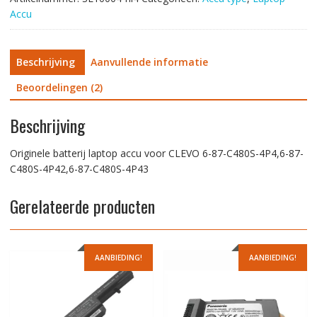
87-
Accu
C480S-
4P42,6-
87-
Beschrijving
Aanvullende informatie
C480S-
4P43
Beoordelingen (2)
aantal
Beschrijving
Originele batterij laptop accu voor CLEVO 6-87-C480S-4P4,6-87-
C480S-4P42,6-87-C480S-4P43
Gerelateerde producten
AANBIEDING!
AANBIEDING!