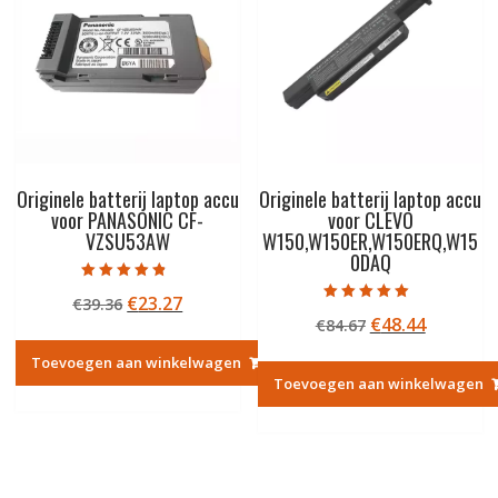
Originele batterij laptop accu
Originele batterij laptop accu
voor PANASONIC CF-
voor CLEVO
VZSU53AW
W150,W150ER,W150ERQ,W15
0DAQ
Gewaardeerd
Oorspronkelijke
Huidige
€
23.27
€
39.36
4.50
Gewaardeerd
uit 5
Oorspronkelij
Huidige
€
48.44
prijs
prijs
€
84.67
5.00
uit 5
prijs
prijs
was:
is:
Toevoegen aan winkelwagen
was:
is:
€39.36.
€23.27.
Toevoegen aan winkelwagen
€84.67.
€48.44.