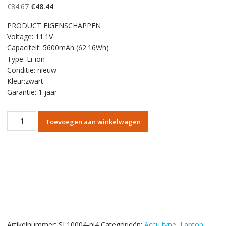
gebaseerd op
Oorspronkelijke
Huidige
€
84.67
€
48.44
klantbeoordelinge
n
prijs
prijs
PRODUCT EIGENSCHAPPEN
was:
is:
Voltage: 11.1V
€84.67.
€48.44.
Capaciteit: 5600mAh (62.16Wh)
Type: Li-ion
Conditie: nieuw
Kleur:zwart
Garantie: 1 jaar
Originele
Toevoegen aan winkelwagen
batterij
laptop
accu
voor
CLEVO
6-
87-
C480S-
4P4,6-
Artikelnummer:
SL10004-nl4
Categorieën:
Accu type
,
Laptop