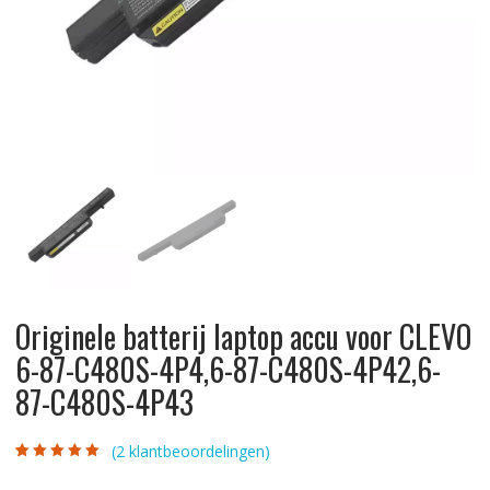
Originele batterij laptop accu voor CLEVO
6-87-C480S-4P4,6-87-C480S-4P42,6-
87-C480S-4P43
(
2
klantbeoordelingen)
Gewaardeerd
2
5.00
op 5