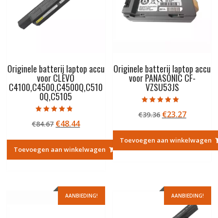
Originele batterij laptop accu
Originele batterij laptop accu
voor CLEVO
voor PANASONIC CF-
C4100,C4500,C4500Q,C510
VZSU53JS
0Q,C5105
Gewaardeerd
Oorspronkelij
Huidige
€
23.27
€
39.36
5.00
Gewaardeerd
uit 5
Oorspronkelijke
Huidige
€
48.44
€
84.67
prijs
prijs
4.50
uit 5
prijs
prijs
was:
is:
Toevoegen aan winkelwagen
was:
is:
€39.36.
€23.27.
Toevoegen aan winkelwagen
€84.67.
€48.44.
AANBIEDING!
AANBIEDING!