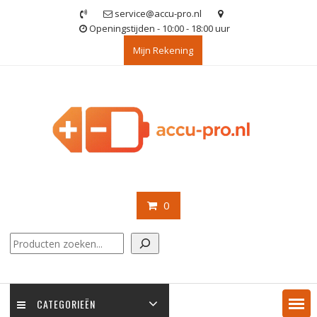
Ga
service@accu-pro.nl
naar
Openingstijden - 10:00 - 18:00 uur
de
Mijn Rekening
inhoud
0
Zoeken
CATEGORIEËN