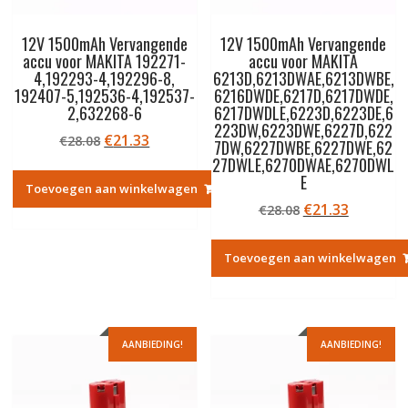
12V 1500mAh Vervangende
12V 1500mAh Vervangende
accu voor MAKITA 192271-
accu voor MAKITA
4,192293-4,192296-8,
6213D,6213DWAE,6213DWBE,
192407-5,192536-4,192537-
6216DWDE,6217D,6217DWDE,
2,632268-6
6217DWDLE,6223D,6223DE,6
223DW,6223DWE,6227D,622
Oorspronkelijke
Huidige
€
21.33
€
28.08
7DW,6227DWBE,6227DWE,62
prijs
prijs
27DWLE,6270DWAE,6270DWL
was:
is:
E
Toevoegen aan winkelwagen
€28.08.
€21.33.
Oorspronkelij
Huidige
€
21.33
€
28.08
prijs
prijs
was:
is:
Toevoegen aan winkelwagen
€28.08.
€21.33.
AANBIEDING!
AANBIEDING!