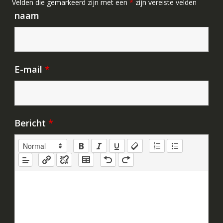
Velden die gemarkeerd zijn met een
*
zijn vereiste velden
naam
E-mail
*
Bericht
*