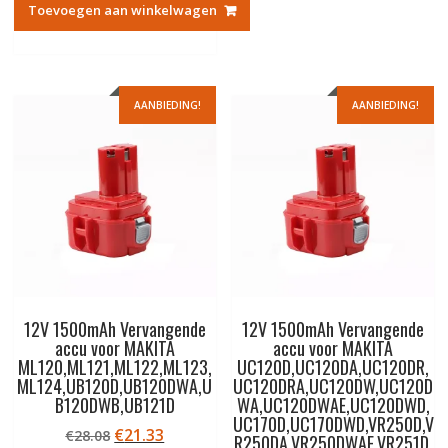
Toevoegen aan winkelwagen
€28.08.
€21.33.
AANBIEDING!
AANBIEDING!
12V 1500mAh Vervangende
12V 1500mAh Vervangende
accu voor MAKITA
accu voor MAKITA
ML120,ML121,ML122,ML123,
UC120D,UC120DA,UC120DR,
ML124,UB120D,UB120DWA,U
UC120DRA,UC120DW,UC120D
B120DWB,UB121D
WA,UC120DWAE,UC120DWD,
UC170D,UC170DWD,VR250D,V
Oorspronkelijke
Huidige
€
21.33
€
28.08
R250DA,VR250DWAE,VR251D,