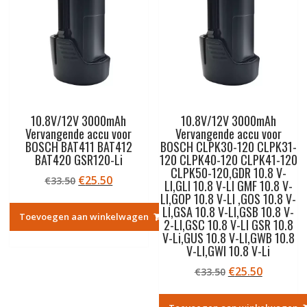
10.8V/12V 3000mAh
10.8V/12V 3000mAh
Vervangende accu voor
Vervangende accu voor
BOSCH BAT411 BAT412
BOSCH CLPK30-120 CLPK31-
BAT420 GSR120-Li
120 CLPK40-120 CLPK41-120
CLPK50-120,GDR 10.8 V-
Oorspronkelijke
Huidige
€
25.50
€
33.50
LI,GLI 10.8 V-LI GMF 10.8 V-
prijs
prijs
LI,GOP 10.8 V-LI ,GOS 10.8 V-
was:
is:
LI,GSA 10.8 V-LI,GSB 10.8 V-
Toevoegen aan winkelwagen
2-LI,GSC 10.8 V-LI GSR 10.8
€33.50.
€25.50.
V-Li,GUS 10.8 V-LI,GWB 10.8
V-LI,GWI 10.8 V-Li
Oorspronkelij
Huidige
€
25.50
€
33.50
prijs
prijs
was:
is: