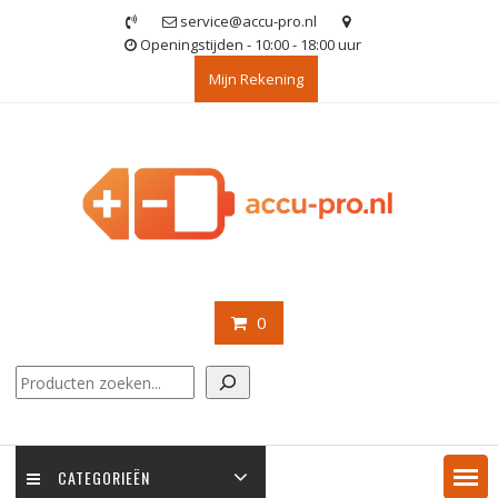
Ga
service@accu-pro.nl
naar
Openingstijden - 10:00 - 18:00 uur
de
Mijn Rekening
inhoud
0
Zoeken
CATEGORIEËN