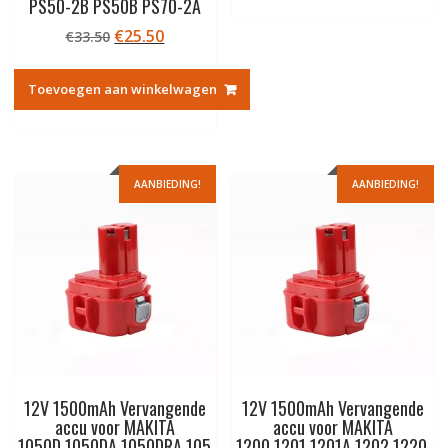
PS50-2B PS50B PS70-2A
Oorspronkelijke
Huidige
€
25.50
€
33.50
prijs
prijs
was:
is:
Toevoegen aan winkelwagen
€33.50.
€25.50.
AANBIEDING!
AANBIEDING!
12V 1500mAh Vervangende
12V 1500mAh Vervangende
accu voor MAKITA
accu voor MAKITA
1050D,1050DA,1050DRA,105
1200,1201,1201A,1202,1220,