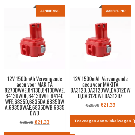
AANBIEDING!
AANBIEDING!
12V 1500mAh Vervangende
12V 1500mAh Vervangende
accu voor MAKITA
accu voor MAKITA
8270DWAE,8413D,8413DWAE,
DA312D,DA312DWA,DA312DW
8413DWDE,8413DWFE,8414D
D,DA312DWF,DA312DZ
WFE,6835D,6835DA,6835DW
Oorspronkelij
Huidige
€
21.33
€
28.08
A,6835DWAE,6835DWB,6835
prijs
prijs
DWD
was:
is:
Toevoegen aan winkelwagen
Oorspronkelijke
Huidige
€
21.33
€
28.08
€28.08.
€21.33.
prijs
prijs
was:
is: