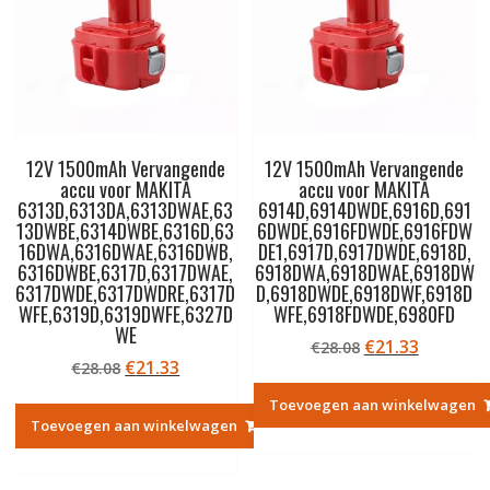
12V 1500mAh Vervangende
12V 1500mAh Vervangende
accu voor MAKITA
accu voor MAKITA
6313D,6313DA,6313DWAE,63
6914D,6914DWDE,6916D,691
13DWBE,6314DWBE,6316D,63
6DWDE,6916FDWDE,6916FDW
16DWA,6316DWAE,6316DWB,
DE1,6917D,6917DWDE,6918D,
6316DWBE,6317D,6317DWAE,
6918DWA,6918DWAE,6918DW
6317DWDE,6317DWDRE,6317D
D,6918DWDE,6918DWF,6918D
WFE,6319D,6319DWFE,6327D
WFE,6918FDWDE,6980FD
WE
Oorspronkelij
Huidige
€
21.33
€
28.08
Oorspronkelijke
Huidige
€
21.33
€
28.08
prijs
prijs
prijs
prijs
was:
is:
Toevoegen aan winkelwagen
was:
is:
€28.08.
€21.33.
Toevoegen aan winkelwagen
€28.08.
€21.33.