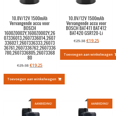
10.8V/12V 1500mAh
10.8V/12V 1500mAh
Vervangende accu voor
Vervangende accu voor
BOSCH
BOSCH BAT411 BAT412
1600Z0002Y,1600Z0002Y,26
BAT420 GSR120-Li
07336013,2607336014,2607
Oorspronkelij
Huidige
€
19.25
€
25.38
336027,2607336333,26073
prijs
prijs
36761,2607336762,2607336
was:
is:
780,2607336805,26073368
Toevoegen aan winkelwagen
80
€25.38.
€19.25.
Oorspronkelijke
Huidige
€
19.25
€
25.38
prijs
prijs
was:
is:
Toevoegen aan winkelwagen
€25.38.
€19.25.
AANBIEDING!
AANBIEDING!