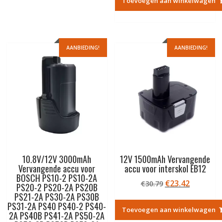
Toevoegen aan winkelwagen
€33.50.
€25.50.
AANBIEDING!
AANBIEDING!
10.8V/12V 3000mAh
12V 1500mAh Vervangende
Vervangende accu voor
accu voor interskol EB12
BOSCH PS10-2 PS10-2A
Oorspronkelij
Huidige
€
23.42
€
30.79
PS20-2 PS20-2A PS20B
prijs
prijs
PS21-2A PS30-2A PS30B
was:
is:
PS31-2A PS40 PS40-2 PS40-
Toevoegen aan winkelwagen
2A PS40B PS41-2A PS50-2A
€30.79.
€23.42.