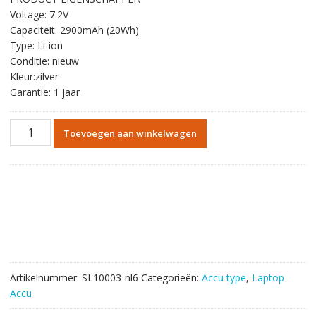
was:
is:
Voltage: 7.2V
€39.36.
€23.27.
Capaciteit: 2900mAh (20Wh)
Type: Li-ion
Conditie: nieuw
Kleur:zilver
Garantie: 1 jaar
Originele
Toevoegen aan winkelwagen
batterij
laptop
accu
voor
PANASONIC
CF-
U1
aantal
Artikelnummer:
SL10003-nl6
Categorieën:
Accu type
,
Laptop
Accu