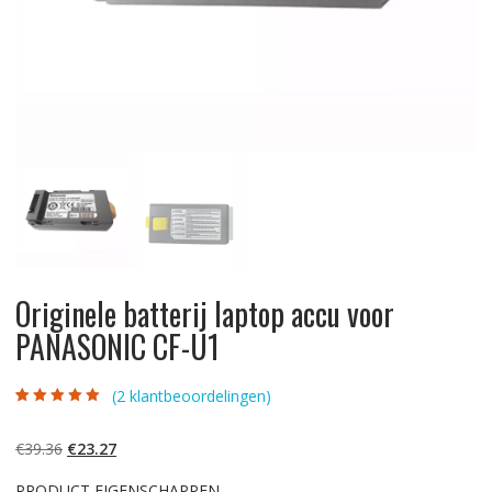
Originele batterij laptop accu voor
PANASONIC CF-U1
(
2
klantbeoordelingen)
Gewaardeerd
2
5.00
op 5
gebaseerd op
Oorspronkelijke
Huidige
€
39.36
€
23.27
klantbeoordelinge
n
prijs
prijs
PRODUCT EIGENSCHAPPEN