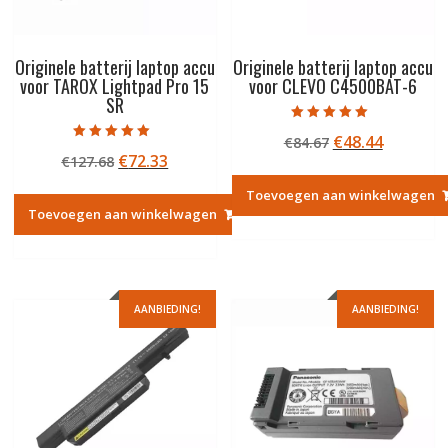
Originele batterij laptop accu
Originele batterij laptop accu
voor TAROX Lightpad Pro 15
voor CLEVO C4500BAT-6
SR
Gewaardeerd
Oorspronkelij
Huidige
€
48.44
€
84.67
5.00
Gewaardeerd
uit 5
Oorspronkelijke
Huidige
€
72.33
€
127.68
prijs
prijs
5.00
uit 5
prijs
prijs
was:
is:
Toevoegen aan winkelwagen
was:
is:
€84.67.
€48.44.
Toevoegen aan winkelwagen
€127.68.
€72.33.
AANBIEDING!
AANBIEDING!