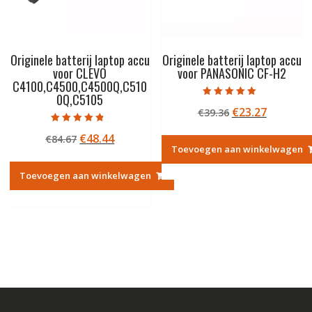
Originele batterij laptop accu
Originele batterij laptop accu
voor CLEVO
voor PANASONIC CF-H2
C4100,C4500,C4500Q,C510
0Q,C5105
Gewaardeerd
Oorspronkelij
Huidige
€
23.27
€
39.36
5.00
uit 5
prijs
prijs
Gewaardeerd
Oorspronkelijke
Huidige
€
48.44
€
84.67
4.50
was:
is:
uit 5
Toevoegen aan winkelwagen
prijs
prijs
€39.36.
€23.27.
was:
is:
Toevoegen aan winkelwagen
€84.67.
€48.44.