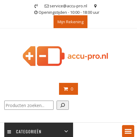
Ga
service@accu-pro.nl
naar
Openingstijden - 10:00 - 18:00 uur
de
Mijn Rekening
inhoud
0
Zoeken
CATEGORIEËN