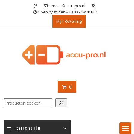
Ga
service@accu-pro.nl
naar
Openingstijden - 10:00 - 18:00 uur
de
Mijn Rekening
inhoud
0
Zoeken
CATEGORIEËN