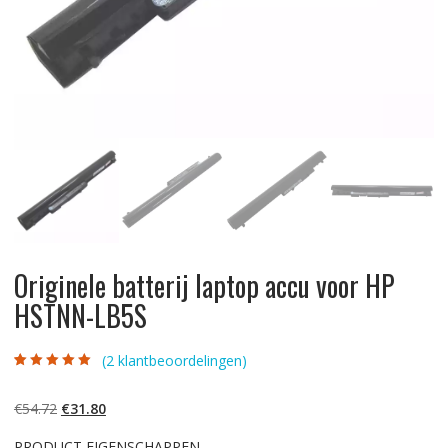
Originele batterij laptop accu voor HP
HSTNN-LB5S
(
2
klantbeoordelingen)
Gewaardeerd
2
5.00
op 5
gebaseerd op
Oorspronkelijke
Huidige
€
54.72
€
31.80
klantbeoordelinge
n
prijs
prijs
PRODUCT EIGENSCHAPPEN