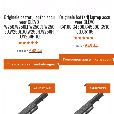
Originele batterij laptop accu
Originele batterij laptop accu
voor CLEVO
voor CLEVO
W250,W250EF,W250ES,W250
C4100,C4500,C4500Q,C510
EU,W250EUQ,W250H,W250H
0Q,C5105
U,W250HUQ
Gewaardeerd
Oorspronkelij
Huidige
€
48.44
€
84.67
4.50
Gewaardeerd
uit 5
Oorspronkelijke
Huidige
€
48.44
€
84.67
prijs
prijs
4.50
uit 5
prijs
prijs
was:
is:
Toevoegen aan winkelwagen
was:
is:
€84.67.
€48.44.
Toevoegen aan winkelwagen
€84.67.
€48.44.
AANBIEDING!
AANBIEDING!