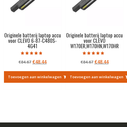
Originele batterij laptop accu
Originele batterij laptop accu
voor CLEVO 6-87-C480S-
voor CLEVO
4G41
W170ER,W170HN,W170HR
Gewaardeerd
Gewaardeerd
Oorspronkelijke
Huidige
Oorspronkelij
Huidige
€
48.44
€
48.44
€
84.67
€
84.67
4.50
4.50
uit 5
uit 5
prijs
prijs
prijs
prijs
was:
is:
was:
is:
Toevoegen aan winkelwagen
Toevoegen aan winkelwagen
€84.67.
€48.44.
€84.67.
€48.44.