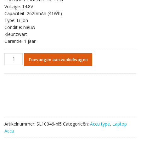
was:
is:
Voltage: 14.8V
€54.72.
€31.80.
Capaciteit: 2620mAh (41Wh)
Type: Li-ion
Conditie: nieuw
Kleur:zwart
Garantie: 1 jaar
Originele
Toevoegen aan winkelwagen
batterij
laptop
accu
voor
HP
HSTNN-
LB5S
aantal
Artikelnummer:
SL10046-nl5
Categorieën:
Accu type
,
Laptop
Accu