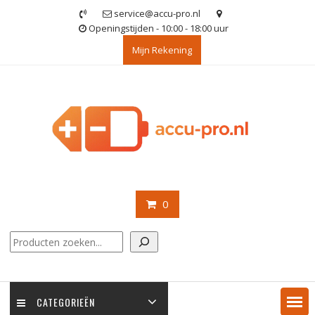
Ga
service@accu-pro.nl
naar
Openingstijden - 10:00 - 18:00 uur
de
Mijn Rekening
inhoud
0
Zoeken
CATEGORIEËN