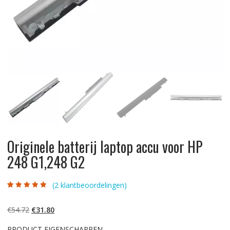
Originele batterij laptop accu voor HP
248 G1,248 G2
(
2
klantbeoordelingen)
Gewaardeerd
2
4.50
op 5
gebaseerd op
Oorspronkelijke
Huidige
€
54.72
€
31.80
klantbeoordelin
gen
prijs
prijs
PRODUCT EIGENSCHAPPEN