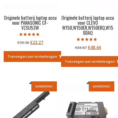
Originele batterij laptop accu
Originele batterij laptop accu
voor PANASONIC CF-
voor CLEVO
VZSU53W
W150,W150ER,W150ERQ,W15
0DAQ
Gewaardeerd
Oorspronkelijke
Huidige
€
23.27
€
39.36
5.00
Gewaardeerd
uit 5
Oorspronkelij
Huidige
€
48.44
prijs
prijs
€
84.67
5.00
uit 5
prijs
prijs
was:
is:
Toevoegen aan winkelwagen
was:
is:
€39.36.
€23.27.
Toevoegen aan winkelwagen
€84.67.
€48.44.
AANBIEDING!
AANBIEDING!