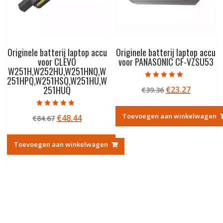
Originele batterij laptop accu
Originele batterij laptop accu
voor CLEVO
voor PANASONIC CF-VZSU53
W251H,W252HU,W251HNQ,W
251HPQ,W251HSQ,W251HU,W
Gewaardeerd
251HUQ
Oorspronkelij
Huidige
€
23.27
€
39.36
5.00
uit 5
prijs
prijs
was:
is:
Gewaardeerd
Toevoegen aan winkelwagen
Oorspronkelijke
Huidige
€
48.44
€
84.67
5.00
€39.36.
€23.27.
uit 5
prijs
prijs
was:
is:
Toevoegen aan winkelwagen
€84.67.
€48.44.