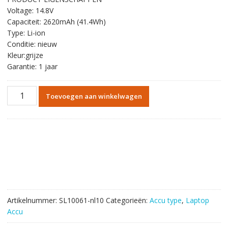
was:
is:
Voltage: 14.8V
€54.72.
€31.80.
Capaciteit: 2620mAh (41.4Wh)
Type: Li-ion
Conditie: nieuw
Kleur:grijze
Garantie: 1 jaar
Originele
Toevoegen aan winkelwagen
batterij
laptop
accu
voor
HP
248
G1,248
G2
aantal
Artikelnummer:
SL10061-nl10
Categorieën:
Accu type
,
Laptop
Accu