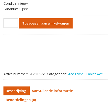
Conditie: nieuw
Garantie: 1 jaar
Originele
Toevoegen aan winkelwagen
batterij
tablet
accu
voor
McNail
MLP36100107
aantal
Artikelnummer:
SL20167-1
Categorieën:
Accu type
,
Tablet Accu
Beschrijving
Aanvullende informatie
Beoordelingen (0)