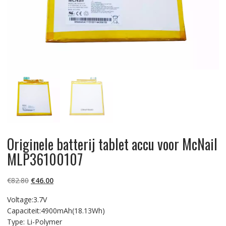
Originele batterij tablet accu voor McNail
MLP36100107
Oorspronkelijke
Huidige
€
82.80
€
46.00
prijs
prijs
Voltage:3.7V
was:
is:
Capaciteit:4900mAh(18.13Wh)
€82.80.
€46.00.
Type: Li-Polymer