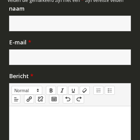
Velden die gemarkeerd zijn met een
*
zijn vereiste velden
naam
E-mail
*
Bericht
*