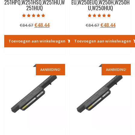
251HPQ,W251HSQ,W251HU,W
EU,W250EUQ,W250H,W250H
251HUQ
U,W250HUQ
Gewaardeerd
Gewaardeerd
Oorspronkelijke
Huidige
Oorspronkelij
Huidige
€
48.44
€
48.44
€
84.67
€
84.67
5.00
4.50
uit 5
uit 5
prijs
prijs
prijs
prijs
was:
is:
was:
is:
Toevoegen aan winkelwagen
Toevoegen aan winkelwagen
€84.67.
€48.44.
€84.67.
€48.44.
AANBIEDING!
AANBIEDING!