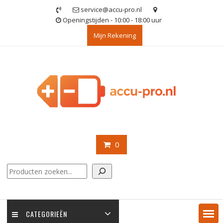
Ga
service@accu-pro.nl
naar
Openingstijden - 10:00 - 18:00 uur
de
Mijn Rekening
inhoud
0
Zoeken
CATEGORIEËN