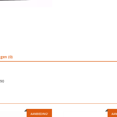
gen (0)
490
AANBIEDING!
AAN