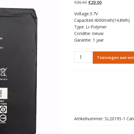
Oorspronkelijke
Huidige
€
36.00
€
20.00
prijs
prijs
Voltage:3.7V
was:
is:
Capaciteit:4000mAh(14.8Wh)
€36.00.
€20.00.
Type: Li-Polymer
Conditie: nieuw
Garantie: 1 jaar
Originele
Toevoegen aan wi
batterij
tablet
accu
voor
LG
BL-
T14,G
Pad
8.0
Artikelnummer:
SL20195-1
Cat
V490
aantal