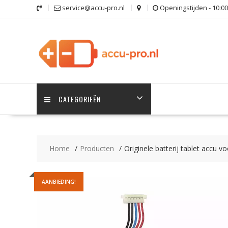
Ga
service@accu-pro.nl
Openingstijden - 10:00
naar
de
inhoud
CATEGORIEËN
Home
Producten
Originele batterij tablet accu 
AANBIEDING!