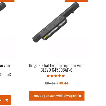
cu voor
Originele batterij laptop accu voor
CLEVO C4500BAT-6
C5505C
Gewaardeerd
Oorspronkelijke
Huidige
€
48.44
€
84.67
5.00
uit 5
kelijke
idige
prijs
prijs
js
was:
is:
Toevoegen aan winkelwagen
€84.67.
€48.44.
en
8.44.