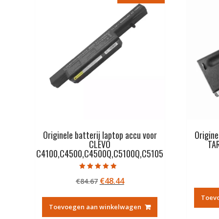
Originele batterij laptop accu voor
Origine
CLEVO
TAR
C4100,C4500,C4500Q,C5100Q,C5105
Gewaardeerd
Oorspronkelijke
Huidige
€
48.44
€
84.67
4.50
uit 5
prijs
prijs
Toev
was:
is:
Toevoegen aan winkelwagen
€84.67.
€48.44.