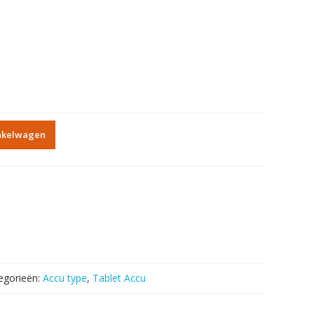
nkelwagen
egorieën:
Accu type
,
Tablet Accu