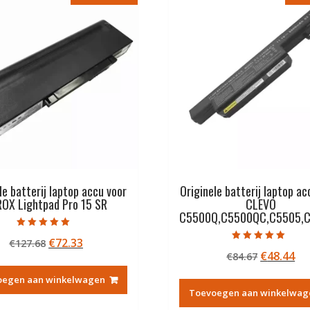
le batterij laptop accu voor
Originele batterij laptop ac
OX Lightpad Pro 15 SR
CLEVO
C5500Q,C5500QC,C5505,
Gewaardeerd
Oorspronkelijke
Huidige
€
72.33
€
127.68
5.00
Gewaardeerd
uit 5
Oorspron
Hu
€
48.44
prijs
prijs
€
84.67
5.00
uit 5
prijs
pri
was:
is:
oegen aan winkelwagen
was:
is:
€127.68.
€72.33.
Toevoegen aan winkelwag
€84.67.
€4