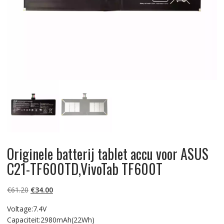
Originele batterij tablet accu voor ASUS
C21-TF600TD,VivoTab TF600T
Oorspronkelijke
Huidige
€
61.20
€
34.00
prijs
prijs
Voltage:7.4V
was:
is:
Capaciteit:2980mAh(22Wh)
€61.20.
€34.00.