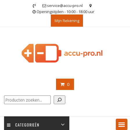
Ga
service@accu-pro.nl
naar
Openingstijden - 10:00 - 18:00 uur
de
Mijn Rekening
inhoud
0
Zoeken
CATEGORIEËN