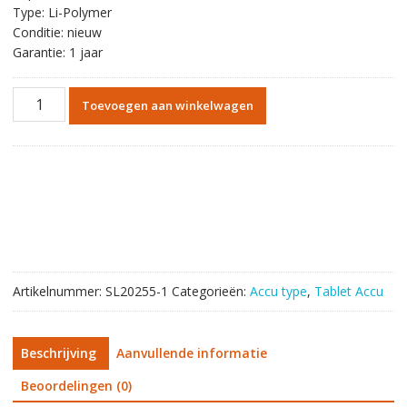
Type: Li-Polymer
Conditie: nieuw
Garantie: 1 jaar
Originele
Toevoegen aan winkelwagen
batterij
tablet
accu
voor
ASUS
C21-
TF600TD,VivoTab
TF600T
aantal
Artikelnummer:
SL20255-1
Categorieën:
Accu type
,
Tablet Accu
Beschrijving
Aanvullende informatie
Beoordelingen (0)