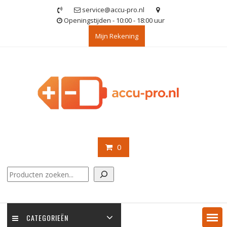
Ga
service@accu-pro.nl
naar
Openingstijden - 10:00 - 18:00 uur
de
Mijn Rekening
inhoud
0
Zoeken
CATEGORIEËN