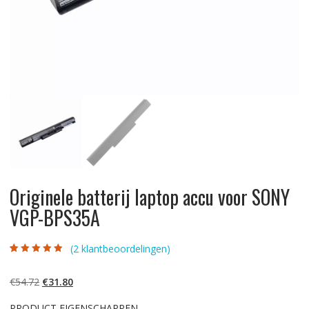
Originele batterij laptop accu voor SONY
VGP-BPS35A
(
2
klantbeoordelingen)
Gewaardeerd
2
4.50
op 5
gebaseerd op
Oorspronkelijke
Huidige
€
54.72
€
31.80
klantbeoordelin
gen
prijs
prijs
PRODUCT EIGENSCHAPPEN