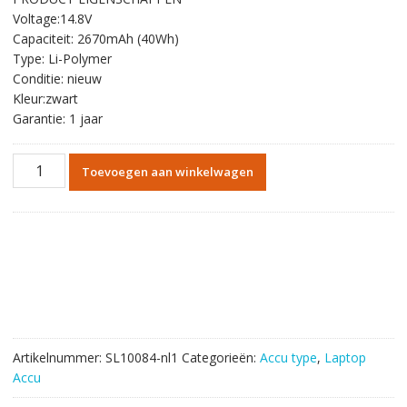
was:
is:
Voltage:14.8V
€54.72.
€31.80.
Capaciteit: 2670mAh (40Wh)
Type: Li-Polymer
Conditie: nieuw
Kleur:zwart
Garantie: 1 jaar
Originele
Toevoegen aan winkelwagen
batterij
laptop
accu
voor
SONY
VGP-
BPS35A
aantal
Artikelnummer:
SL10084-nl1
Categorieën:
Accu type
,
Laptop
Accu