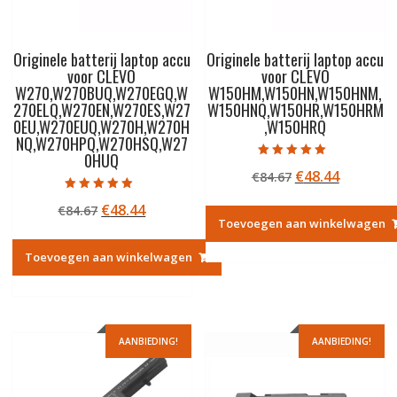
Originele batterij laptop accu
Originele batterij laptop accu
voor CLEVO
voor CLEVO
W270,W270BUQ,W270EGQ,W
W150HM,W150HN,W150HNM,
270ELQ,W270EN,W270ES,W27
W150HNQ,W150HR,W150HRM
0EU,W270EUQ,W270H,W270H
,W150HRQ
NQ,W270HPQ,W270HSQ,W27
0HUQ
Gewaardeerd
Oorspronkelij
Huidige
€
48.44
€
84.67
5.00
uit 5
prijs
prijs
Gewaardeerd
Oorspronkelijke
Huidige
€
48.44
€
84.67
5.00
was:
is:
uit 5
Toevoegen aan winkelwagen
prijs
prijs
€84.67.
€48.44.
was:
is:
Toevoegen aan winkelwagen
€84.67.
€48.44.
AANBIEDING!
AANBIEDING!