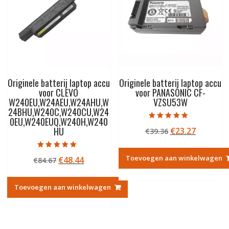
Originele batterij laptop accu
Originele batterij laptop accu
voor CLEVO
voor PANASONIC CF-
W240EU,W24AEU,W24AHU,W
VZSU53W
24BHU,W240C,W240CU,W24
0EU,W240EUQ,W240H,W240
Gewaardeerd
HU
Oorspronkelij
Huidige
€
23.27
€
39.36
5.00
uit 5
prijs
prijs
was:
is:
Gewaardeerd
Toevoegen aan winkelwagen
Oorspronkelijke
Huidige
€
48.44
€
84.67
5.00
€39.36.
€23.27.
uit 5
prijs
prijs
was:
is:
Toevoegen aan winkelwagen
€84.67.
€48.44.