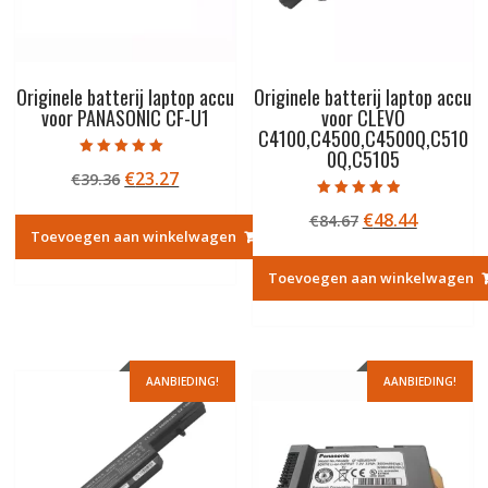
Originele batterij laptop accu
Originele batterij laptop accu
voor PANASONIC CF-U1
voor CLEVO
C4100,C4500,C4500Q,C510
0Q,C5105
Gewaardeerd
Oorspronkelijke
Huidige
€
23.27
€
39.36
5.00
uit 5
prijs
prijs
Gewaardeerd
Oorspronkelij
Huidige
€
48.44
€
84.67
4.50
was:
is:
uit 5
Toevoegen aan winkelwagen
prijs
prijs
€39.36.
€23.27.
was:
is:
Toevoegen aan winkelwagen
€84.67.
€48.44.
AANBIEDING!
AANBIEDING!