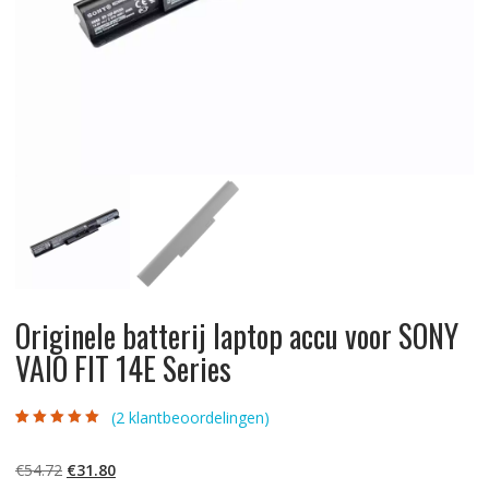
Originele batterij laptop accu voor SONY
VAIO FIT 14E Series
(
2
klantbeoordelingen)
Gewaardeerd
2
5.00
op 5
gebaseerd op
Oorspronkelijke
Huidige
€
54.72
€
31.80
klantbeoordelinge
n