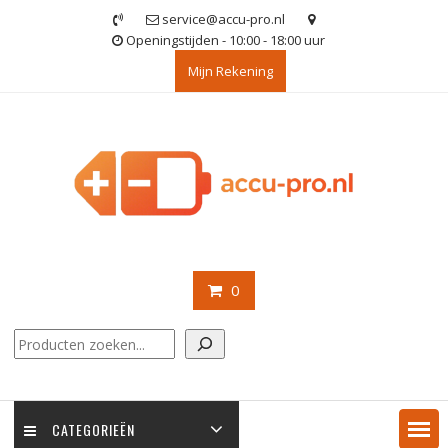
Ga
service@accu-pro.nl
naar
Openingstijden - 10:00 - 18:00 uur
de
Mijn Rekening
inhoud
0
Zoeken
CATEGORIEËN