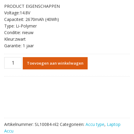
prijs
prijs
PRODUCT EIGENSCHAPPEN
was:
is:
Voltage:14.8V
€54.72.
€31.80.
Capaciteit: 2670mAh (40Wh)
Type: Li-Polymer
Conditie: nieuw
Kleur:zwart
Garantie: 1 jaar
Originele
Toevoegen aan winkelwagen
batterij
laptop
accu
voor
SONY
VAIO
FIT
14E
Series
Artikelnummer:
SL10084-nl2
Categorieën:
Accu type
,
Laptop
aantal
Accu