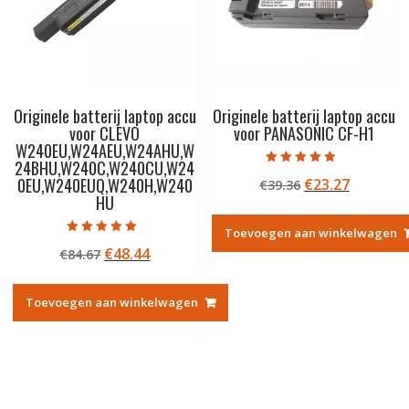
Originele batterij laptop accu
Originele batterij laptop accu
voor CLEVO
voor PANASONIC CF-H1
W240EU,W24AEU,W24AHU,W
24BHU,W240C,W240CU,W24
Gewaardeerd
0EU,W240EUQ,W240H,W240
Oorspronkelij
Huidige
€
23.27
€
39.36
4.50
uit 5
HU
prijs
prijs
was:
is:
Toevoegen aan winkelwagen
€39.36.
€23.27.
Gewaardeerd
Oorspronkelijke
Huidige
€
48.44
€
84.67
5.00
uit 5
prijs
prijs
was:
is:
Toevoegen aan winkelwagen
€84.67.
€48.44.