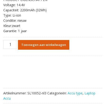
was:
is:
Voltage: 14.4V
€52.80.
€30.73.
Capaciteit: 2200mAh (32Wh)
Type: Li-ion
Conditie: nieuw
Kleur:zwart
Garantie: 1 jaar
Originele
Toevoegen aan winkelwagen
batterij
laptop
accu
voor
Lenovo
L12M4A02
aantal
Artikelnummer:
SL10052-nl3
Categorieën:
Accu type
,
Laptop
Accu