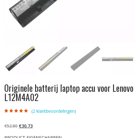
Originele batterij laptop accu voor Lenovo
L12M4A02
(
2
klantbeoordelingen)
Gewaardeerd
2
5.00
op 5
gebaseerd op
Oorspronkelijke
Huidige
€
52.80
€
30.73
klantbeoordelinge
n
prijs
prijs
PRODUCT EIGENSCHAPPEN