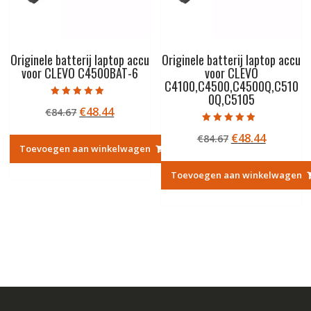
Originele batterij laptop accu
Originele batterij laptop accu
voor CLEVO C4500BAT-6
voor CLEVO
C4100,C4500,C4500Q,C510
0Q,C5105
Gewaardeerd
Oorspronkelijke
Huidige
€
48.44
€
84.67
5.00
uit 5
prijs
prijs
Gewaardeerd
Oorspronkelij
Huidige
€
48.44
€
84.67
4.50
was:
is:
uit 5
Toevoegen aan winkelwagen
prijs
prijs
€84.67.
€48.44.
was:
is:
Toevoegen aan winkelwagen
€84.67.
€48.44.