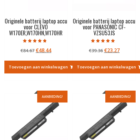
Originele batterij laptop accu
Originele batterij laptop accu
voor CLEVO
voor PANASONIC CF-
W170ER,W170HN,W170HR
VZSU53JS
Gewaardeerd
Gewaardeerd
Oorspronkelijke
Huidige
Oorspronkelij
Huidige
€
48.44
€
23.27
€
84.67
€
39.36
4.50
5.00
uit 5
uit 5
prijs
prijs
prijs
prijs
was:
is:
was:
is:
Toevoegen aan winkelwagen
Toevoegen aan winkelwagen
€84.67.
€48.44.
€39.36.
€23.27.
AANBIEDING!
AANBIEDING!