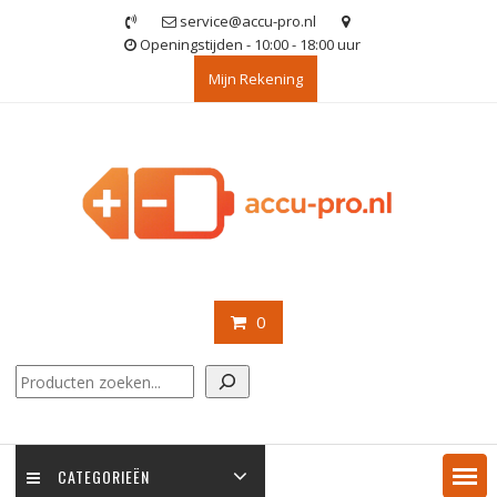
Ga
service@accu-pro.nl
naar
Openingstijden - 10:00 - 18:00 uur
de
Mijn Rekening
inhoud
0
Zoeken
CATEGORIEËN