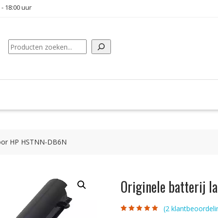
 - 18:00 uur
Zoeken
u voor HP HSTNN-DB6N
Originele batterij
(
2
klantbeoordeli
Gewaardeerd
2