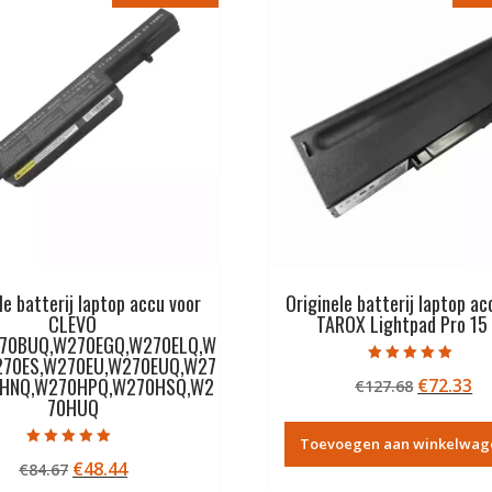
le batterij laptop accu voor
Originele batterij laptop ac
CLEVO
TAROX Lightpad Pro 15
70BUQ,W270EGQ,W270ELQ,W
270ES,W270EU,W270EUQ,W27
Gewaardeerd
0HNQ,W270HPQ,W270HSQ,W2
Oorspron
Hu
€
72.33
€
127.68
5.00
uit 5
70HUQ
prijs
pr
was:
is:
Toevoegen aan winkelwag
€127.68.
€7
Gewaardeerd
Oorspronkelijke
Huidige
€
48.44
€
84.67
5.00
uit 5