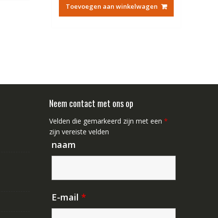
was:
is:
Toevoegen aan winkelwagen
€84.67.
€48.44.
Neem contact met ons op
Velden die gemarkeerd zijn met een
*
zijn vereiste velden
naam
E-mail
*