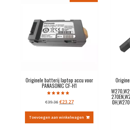
Originele batterij laptop accu voor
Origine
PANASONIC CF-H1
W270,W2
270EN,W
Gewaardeerd
0H,W27
Oorspronkelijke
Huidige
€
23.27
€
39.36
4.50
uit 5
prijs
prijs
was:
is:
Toevoegen aan winkelwagen
€39.36.
€23.27.