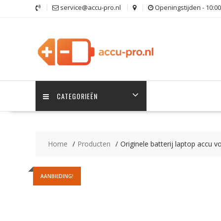
Ga
service@accu-pro.nl
Openingstijden - 10:00
naar
de
inhoud
CATEGORIEËN
Home
Producten
Originele batterij laptop acc
AANBIEDING!