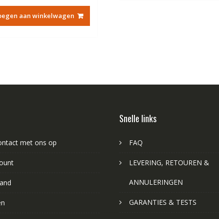
prijs
prijs
was:
is:
oegen aan winkelwagen
€84.67.
€48.44.
Snelle links
ntact met ons op
FAQ
ount
LEVERING, RETOUREN &
ANNULERINGEN
and
GARANTIES & TESTS
en