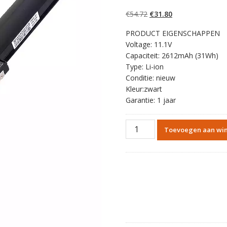
5.00
op 5
gebaseerd op
Oorspronkelijke
Huidige
€
54.72
€
31.80
klantbeoordelinge
n
prijs
prijs
PRODUCT EIGENSCHAPPEN
was:
is:
Voltage: 11.1V
€54.72.
€31.80.
Capaciteit: 2612mAh (31Wh)
Type: Li-ion
Conditie: nieuw
Kleur:zwart
Garantie: 1 jaar
Originele
Toevoegen aan wi
batterij
laptop
accu
voor
HP
HSTNN-
DB6N
aantal