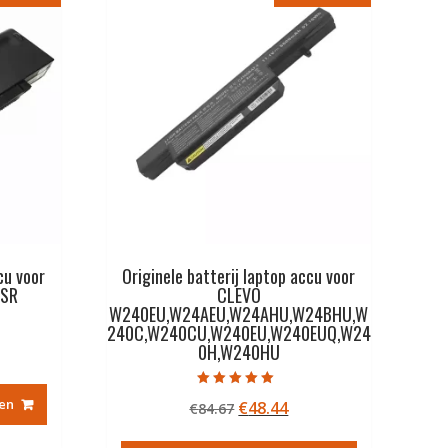
cu voor
Originele batterij laptop accu voor
 SR
CLEVO
W240EU,W24AEU,W24AHU,W24BHU,W
240C,W240CU,W240EU,W240EUQ,W24
0H,W240HU
kelijke
idige
ijs
Gewaardeerd
en
Oorspronkelijke
Huidige
€
48.44
€
84.67
5.00
2.33.
uit 5
prijs
prijs