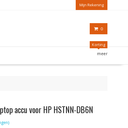
Mijn Rekening
0
Korting
meer
 laptop accu voor HP HSTNN-DB6N
ngen)