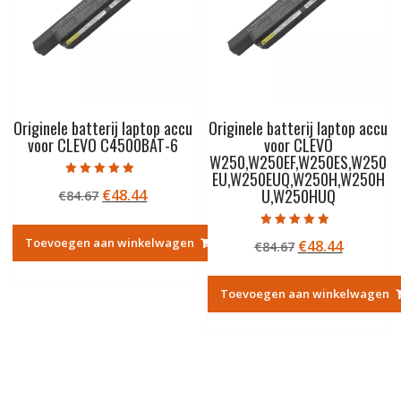
Originele batterij laptop accu
Originele batterij laptop accu
voor CLEVO C4500BAT-6
voor CLEVO
W250,W250EF,W250ES,W250
EU,W250EUQ,W250H,W250H
Gewaardeerd
U,W250HUQ
Oorspronkelijke
Huidige
€
48.44
€
84.67
5.00
uit 5
prijs
prijs
was:
is:
Gewaardeerd
Toevoegen aan winkelwagen
Oorspronkelij
Huidige
€
48.44
€
84.67
4.50
€84.67.
€48.44.
uit 5
prijs
prijs
was:
is:
Toevoegen aan winkelwagen
€84.67.
€48.44.