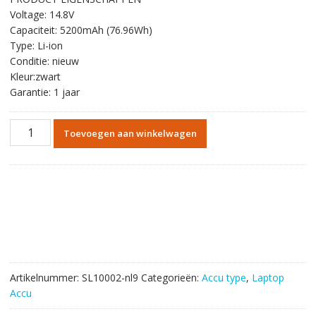
was:
is:
Voltage: 14.8V
€100.80.
€57.40.
Capaciteit: 5200mAh (76.96Wh)
Type: Li-ion
Conditie: nieuw
Kleur:zwart
Garantie: 1 jaar
Originele
Toevoegen aan winkelwagen
batterij
laptop
accu
voor
CLEVO
LDLC
Saturne
aantal
Artikelnummer:
SL10002-nl9
Categorieën:
Accu type
,
Laptop
Accu