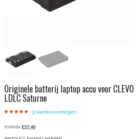
Originele batterij laptop accu voor CLEVO
LDLC Saturne
(
2
klantbeoordelingen)
Gewaardeerd
2
5.00
op 5
gebaseerd op
Oorspronkelijke
Huidige
€
100.80
€
57.40
klantbeoordelinge
n
prijs
prijs
PRODUCT EIGENSCHAPPEN