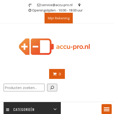
Ga
service@accu-pro.nl
naar
Openingstijden - 10:00 - 18:00 uur
de
Mijn Rekening
inhoud
0
Zoeken
CATEGORIEËN