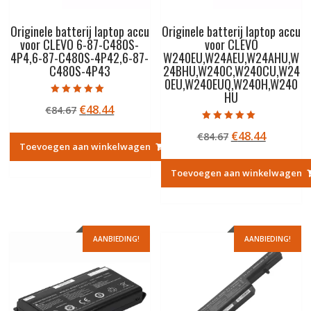
Originele batterij laptop accu
Originele batterij laptop accu
voor CLEVO 6-87-C480S-
voor CLEVO
4P4,6-87-C480S-4P42,6-87-
W240EU,W24AEU,W24AHU,W
C480S-4P43
24BHU,W240C,W240CU,W24
0EU,W240EUQ,W240H,W240
HU
Gewaardeerd
Oorspronkelijke
Huidige
€
48.44
€
84.67
5.00
uit 5
prijs
prijs
Gewaardeerd
Oorspronkelij
Huidige
€
48.44
€
84.67
5.00
was:
is:
uit 5
Toevoegen aan winkelwagen
prijs
prijs
€84.67.
€48.44.
was:
is:
Toevoegen aan winkelwagen
€84.67.
€48.44.
AANBIEDING!
AANBIEDING!