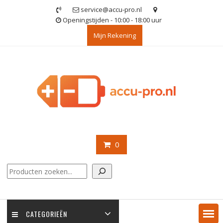
Ga
service@accu-pro.nl
naar
Openingstijden - 10:00 - 18:00 uur
de
Mijn Rekening
inhoud
0
Zoeken
CATEGORIEËN