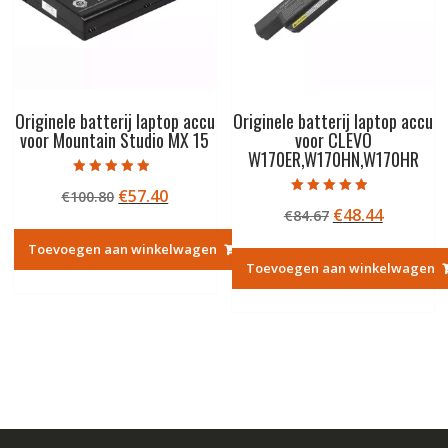
Originele batterij laptop accu
Originele batterij laptop accu
voor Mountain Studio MX 15
voor CLEVO
W170ER,W170HN,W170HR
Gewaardeerd
Oorspronkelijke
Huidige
€
57.40
€
100.80
5.00
Gewaardeerd
uit 5
Oorspronkelij
Huidige
€
48.44
prijs
prijs
€
84.67
4.50
uit 5
prijs
prijs
was:
is:
Toevoegen aan winkelwagen
was:
is:
€100.80.
€57.40.
Toevoegen aan winkelwagen
€84.67.
€48.44.