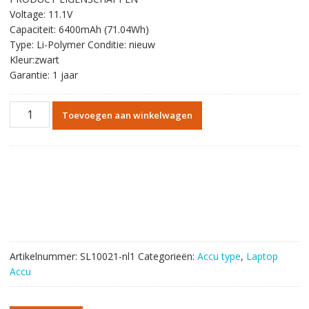
was:
is:
Voltage: 11.1V
€139.20.
€78.73.
Capaciteit: 6400mAh (71.04Wh)
Type: Li-Polymer Conditie: nieuw
Kleur:zwart
Garantie: 1 jaar
Originele
Toevoegen aan winkelwagen
batterij
laptop
accu
voor
Betty
Razer
Blade
14
aantal
Artikelnummer:
SL10021-nl1
Categorieën:
Accu type
,
Laptop
Accu