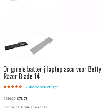
Originele batterij laptop accu voor Betty
Razer Blade 14
(
2
klantbeoordelingen)
Gewaardeerd
2
5.00
op 5
gebaseerd op
Oorspronkelijke
Huidige
€
139.20
€
78.73
klantbeoordelinge
n
prijs
prijs
PRODUCT EIGENSCHAPPEN