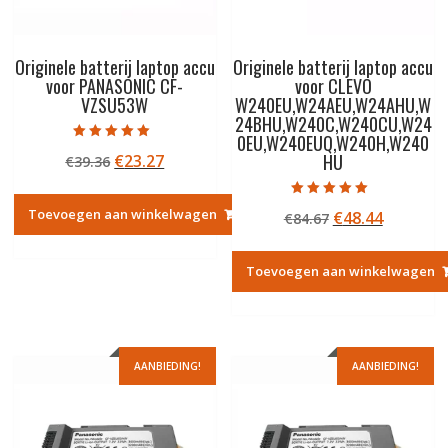
Originele batterij laptop accu
Originele batterij laptop accu
voor PANASONIC CF-
voor CLEVO
VZSU53W
W240EU,W24AEU,W24AHU,W
24BHU,W240C,W240CU,W24
0EU,W240EUQ,W240H,W240
Gewaardeerd
HU
Oorspronkelijke
Huidige
€
23.27
€
39.36
5.00
uit 5
prijs
prijs
was:
is:
Gewaardeerd
Toevoegen aan winkelwagen
Oorspronkelij
Huidige
€
48.44
€
84.67
5.00
€39.36.
€23.27.
uit 5
prijs
prijs
was:
is:
Toevoegen aan winkelwagen
€84.67.
€48.44.
AANBIEDING!
AANBIEDING!