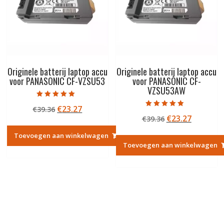
Originele batterij laptop accu
Originele batterij laptop accu
voor PANASONIC CF-VZSU53
voor PANASONIC CF-
VZSU53AW
Gewaardeerd
Oorspronkelijke
Huidige
€
23.27
€
39.36
5.00
Gewaardeerd
uit 5
Oorspronkelij
Huidige
€
23.27
prijs
prijs
€
39.36
4.50
uit 5
prijs
prijs
was:
is:
Toevoegen aan winkelwagen
was:
is:
€39.36.
€23.27.
Toevoegen aan winkelwagen
€39.36.
€23.27.