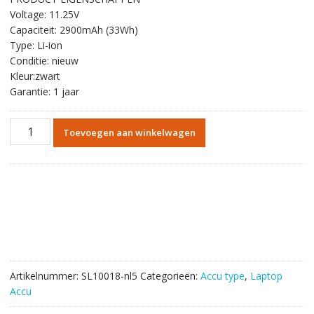
was:
is:
Voltage: 11.25V
€56.64.
€32.87.
Capaciteit: 2900mAh (33Wh)
Type: Li-ion
Conditie: nieuw
Kleur:zwart
Garantie: 1 jaar
Originele
Toevoegen aan winkelwagen
batterij
laptop
accu
voor
ASUS
X451M
aantal
Artikelnummer:
SL10018-nl5
Categorieën:
Accu type
,
Laptop
Accu