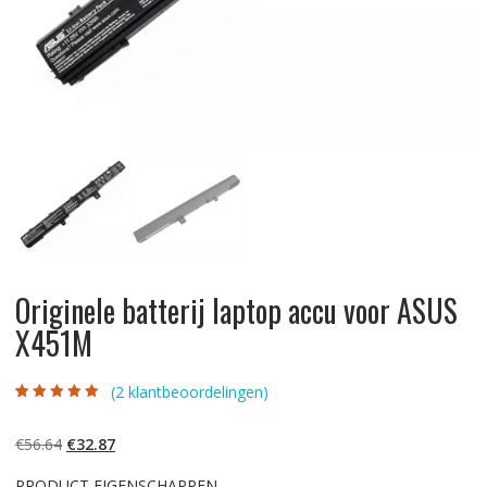
Originele batterij laptop accu voor ASUS
X451M
(
2
klantbeoordelingen)
Gewaardeerd
2
5.00
op 5
gebaseerd op
Oorspronkelijke
Huidige
€
56.64
€
32.87
klantbeoordelinge
n
prijs
prijs
PRODUCT EIGENSCHAPPEN