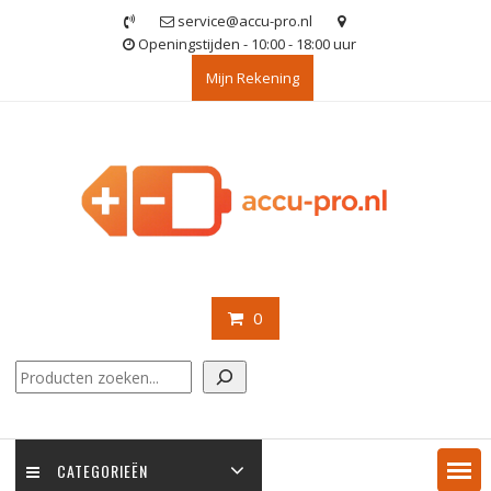
Ga
service@accu-pro.nl
naar
Openingstijden - 10:00 - 18:00 uur
de
Mijn Rekening
inhoud
0
Zoeken
CATEGORIEËN