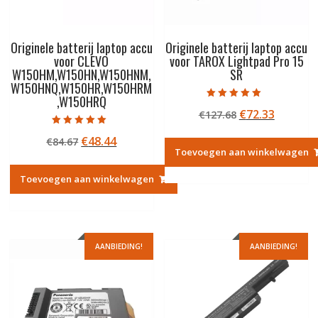
Originele batterij laptop accu
Originele batterij laptop accu
voor CLEVO
voor TAROX Lightpad Pro 15
W150HM,W150HN,W150HNM,
SR
W150HNQ,W150HR,W150HRM
,W150HRQ
Gewaardeerd
Oorspronkelij
Huidige
€
72.33
€
127.68
5.00
uit 5
prijs
prijs
Gewaardeerd
Oorspronkelijke
Huidige
€
48.44
€
84.67
5.00
was:
is:
uit 5
Toevoegen aan winkelwagen
prijs
prijs
€127.68.
€72.33.
was:
is:
Toevoegen aan winkelwagen
€84.67.
€48.44.
AANBIEDING!
AANBIEDING!