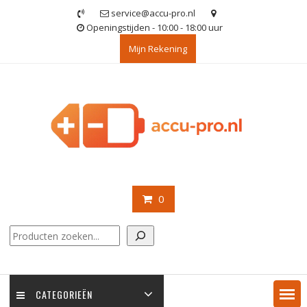
Ga
service@accu-pro.nl
naar
Openingstijden - 10:00 - 18:00 uur
de
Mijn Rekening
inhoud
0
Zoeken
CATEGORIEËN