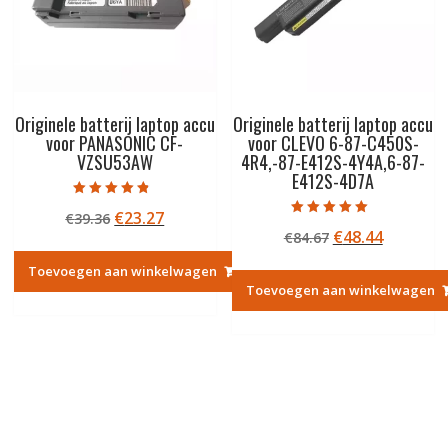
Originele batterij laptop accu
Originele batterij laptop accu
voor PANASONIC CF-
voor CLEVO 6-87-C450S-
VZSU53AW
4R4,-87-E412S-4Y4A,6-87-
E412S-4D7A
Gewaardeerd
Oorspronkelijke
Huidige
€
23.27
€
39.36
4.50
Gewaardeerd
uit 5
Oorspronkelij
Huidige
€
48.44
prijs
prijs
€
84.67
5.00
uit 5
prijs
prijs
was:
is:
Toevoegen aan winkelwagen
was:
is:
€39.36.
€23.27.
Toevoegen aan winkelwagen
€84.67.
€48.44.