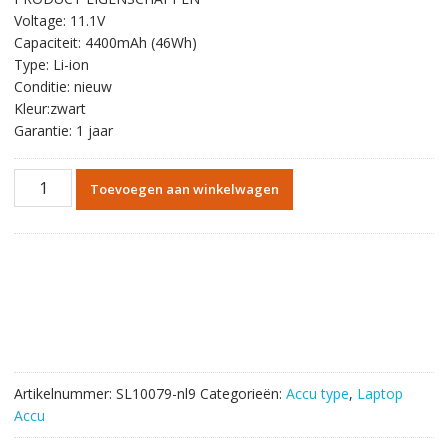
was:
is:
Voltage: 11.1V
€56.64.
€32.87.
Capaciteit: 4400mAh (46Wh)
Type: Li-ion
Conditie: nieuw
Kleur:zwart
Garantie: 1 jaar
Originele
Toevoegen aan winkelwagen
batterij
laptop
accu
voor
ASUS
P50IJ
aantal
Artikelnummer:
SL10079-nl9
Categorieën:
Accu type
,
Laptop
Accu