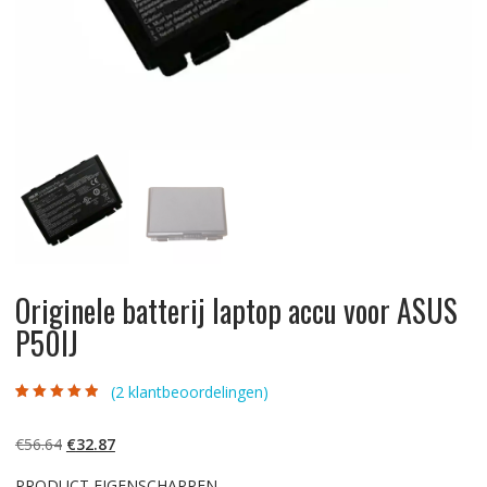
Originele batterij laptop accu voor ASUS
P50IJ
(
2
klantbeoordelingen)
Gewaardeerd
2
4.50
op 5
gebaseerd op
Oorspronkelijke
Huidige
€
56.64
€
32.87
klantbeoordelin
gen
prijs
prijs
PRODUCT EIGENSCHAPPEN