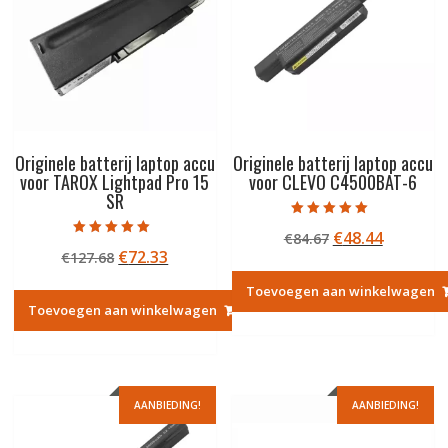
Originele batterij laptop accu
Originele batterij laptop accu
voor TAROX Lightpad Pro 15
voor CLEVO C4500BAT-6
SR
Gewaardeerd
Oorspronkelij
Huidige
€
48.44
€
84.67
5.00
Gewaardeerd
uit 5
Oorspronkelijke
Huidige
€
72.33
€
127.68
prijs
prijs
5.00
uit 5
prijs
prijs
was:
is:
Toevoegen aan winkelwagen
was:
is:
€84.67.
€48.44.
Toevoegen aan winkelwagen
€127.68.
€72.33.
AANBIEDING!
AANBIEDING!