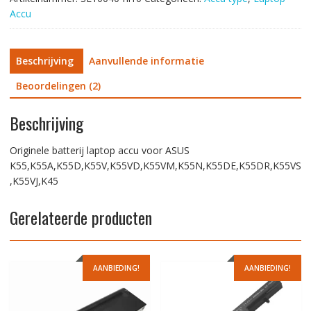
Accu
Beschrijving
Aanvullende informatie
Beoordelingen (2)
Beschrijving
Originele batterij laptop accu voor ASUS
K55,K55A,K55D,K55V,K55VD,K55VM,K55N,K55DE,K55DR,K55VS
,K55VJ,K45
Gerelateerde producten
AANBIEDING!
AANBIEDING!