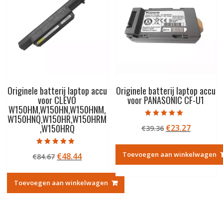
Originele batterij laptop accu
Originele batterij laptop accu
voor CLEVO
voor PANASONIC CF-U1
W150HM,W150HN,W150HNM,
W150HNQ,W150HR,W150HRM
Gewaardeerd
,W150HRQ
Oorspronkelij
Huidige
€
23.27
€
39.36
5.00
uit 5
prijs
prijs
was:
is:
Gewaardeerd
Toevoegen aan winkelwagen
Oorspronkelijke
Huidige
€
48.44
€
84.67
5.00
€39.36.
€23.27.
uit 5
prijs
prijs
was:
is:
Toevoegen aan winkelwagen
€84.67.
€48.44.