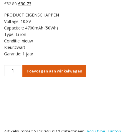
gebaseerd op
Oorspronkelijke
Huidige
€
52.80
€
30.73
klantbeoordelinge
n
prijs
prijs
PRODUCT EIGENSCHAPPEN
was:
is:
Voltage: 10.8V
€52.80.
€30.73.
Capaciteit: 4700mAh (50Wh)
Type: Li-ion
Conditie: nieuw
Kleur:zwart
Garantie: 1 jaar
Originele
Toevoegen aan winkelwagen
batterij
laptop
accu
voor
ASUS
K55,K55A,K55D,K55V,K55VD,K55VM,K55N,K55DE,K55DR,K55VS,K
aantal
Artikelnummer:
SL10040-nl10
Categorieën:
Accu type
,
Laptop