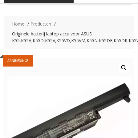
Home
Producten
Originele batterij laptop accu voor ASUS
K55,K55A,K55D,K55V,K55VD,K55VM,K55N,K55DE,K55DR,K55V
AANBIEDING!