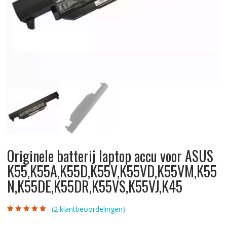
Originele batterij laptop accu voor ASUS
K55,K55A,K55D,K55V,K55VD,K55VM,K55
N,K55DE,K55DR,K55VS,K55VJ,K45
(
2
klantbeoordelingen)
Gewaardeerd
2
5.00
op 5