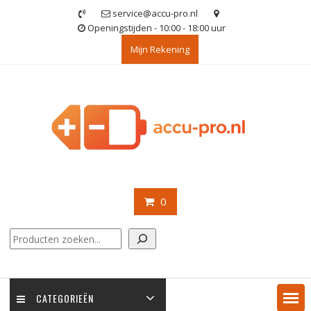
Ga
service@accu-pro.nl
naar
Openingstijden - 10:00 - 18:00 uur
de
Mijn Rekening
inhoud
0
Zoeken
CATEGORIEËN