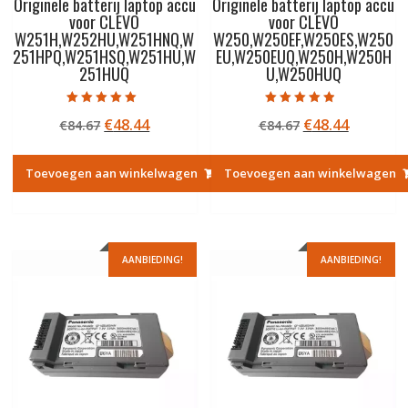
Originele batterij laptop accu
Originele batterij laptop accu
voor CLEVO
voor CLEVO
W251H,W252HU,W251HNQ,W
W250,W250EF,W250ES,W250
251HPQ,W251HSQ,W251HU,W
EU,W250EUQ,W250H,W250H
251HUQ
U,W250HUQ
Gewaardeerd
Gewaardeerd
Oorspronkelijke
Huidige
Oorspronkelij
Huidige
€
48.44
€
48.44
€
84.67
€
84.67
5.00
4.50
uit 5
uit 5
prijs
prijs
prijs
prijs
was:
is:
was:
is:
Toevoegen aan winkelwagen
Toevoegen aan winkelwagen
€84.67.
€48.44.
€84.67.
€48.44.
AANBIEDING!
AANBIEDING!