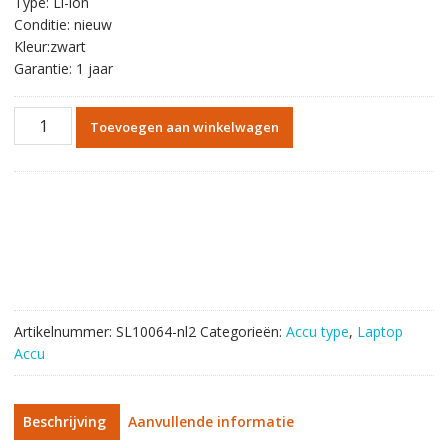
Type: Li-ion
Conditie: nieuw
Kleur:zwart
Garantie: 1 jaar
laptop
Toevoegen aan winkelwagen
accu
voor
ASUS
A31-
N56
aantal
Artikelnummer:
SL10064-nl2
Categorieën:
Accu type
,
Laptop
Accu
Beschrijving
Aanvullende informatie