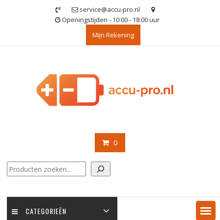
Ga
service@accu-pro.nl
naar
Openingstijden - 10:00 - 18:00 uur
de
Mijn Rekening
inhoud
0
Zoeken
CATEGORIEËN