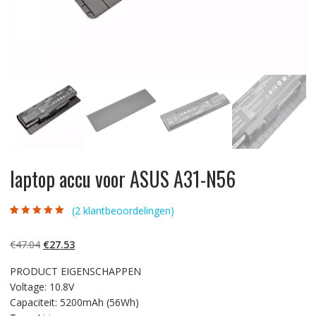
laptop accu voor ASUS A31-N56
(
2
klantbeoordelingen)
Gewaardeerd
2
5.00
op 5
gebaseerd op
Oorspronkelijke
Huidige
€
47.04
€
27.53
klantbeoordelinge
n
prijs
prijs
PRODUCT EIGENSCHAPPEN
was:
is:
Voltage: 10.8V
€47.04.
€27.53.
Capaciteit: 5200mAh (56Wh)