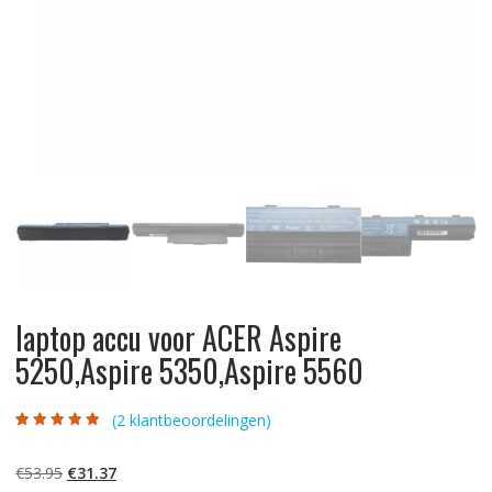
laptop accu voor ACER Aspire
5250,Aspire 5350,Aspire 5560
(
2
klantbeoordelingen)
Gewaardeerd
2
4.50
op 5
gebaseerd op
Oorspronkelijke
Huidige
€
53.95
€
31.37
klantbeoordelin
gen