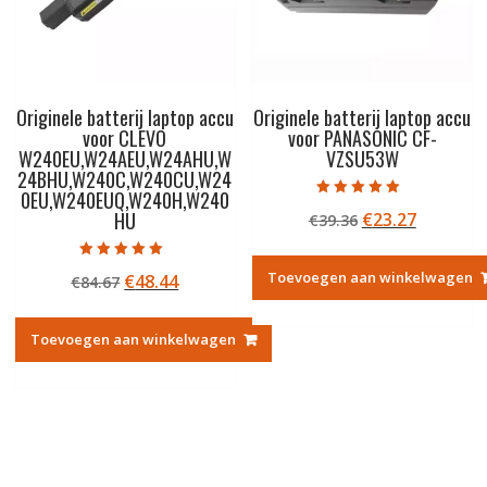
Originele batterij laptop accu
Originele batterij laptop accu
voor CLEVO
voor PANASONIC CF-
W240EU,W24AEU,W24AHU,W
VZSU53W
24BHU,W240C,W240CU,W24
0EU,W240EUQ,W240H,W240
Gewaardeerd
HU
Oorspronkelij
Huidige
€
23.27
€
39.36
5.00
uit 5
prijs
prijs
was:
is:
Gewaardeerd
Toevoegen aan winkelwagen
Oorspronkelijke
Huidige
€
48.44
€
84.67
5.00
€39.36.
€23.27.
uit 5
prijs
prijs
was:
is:
Toevoegen aan winkelwagen
€84.67.
€48.44.