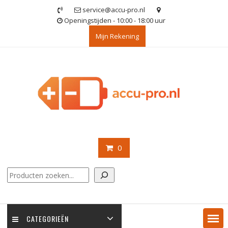
Ga
service@accu-pro.nl
naar
Openingstijden - 10:00 - 18:00 uur
de
Mijn Rekening
inhoud
0
Zoeken
CATEGORIEËN