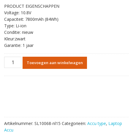
prijs
prijs
PRODUCT EIGENSCHAPPEN
was:
is:
Voltage: 10.8V
€53.95.
€31.37.
Capaciteit: 7800mAh (84Wh)
Type: Li-ion
Conditie: nieuw
Kleur:zwart
Garantie: 1 jaar
laptop
Toevoegen aan winkelwagen
accu
voor
ACER
Aspire
5250,Aspire
5350,Aspire
5560
aantal
Artikelnummer:
SL10068-nl15
Categorieën:
Accu type
,
Laptop
Accu