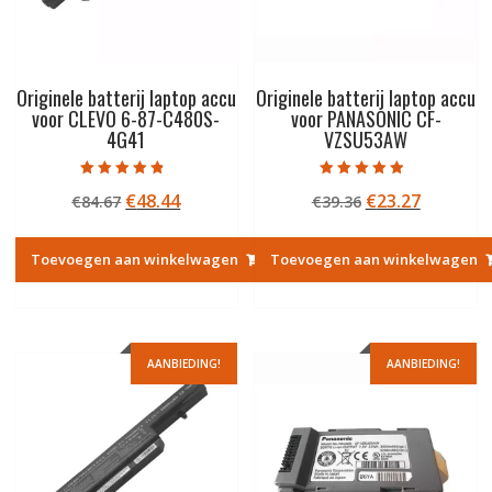
Originele batterij laptop accu
Originele batterij laptop accu
voor CLEVO 6-87-C480S-
voor PANASONIC CF-
4G41
VZSU53AW
Gewaardeerd
Gewaardeerd
Oorspronkelijke
Huidige
Oorspronkelij
Huidige
€
48.44
€
23.27
€
84.67
€
39.36
4.50
4.50
uit 5
uit 5
prijs
prijs
prijs
prijs
was:
is:
was:
is:
Toevoegen aan winkelwagen
Toevoegen aan winkelwagen
€84.67.
€48.44.
€39.36.
€23.27.
AANBIEDING!
AANBIEDING!