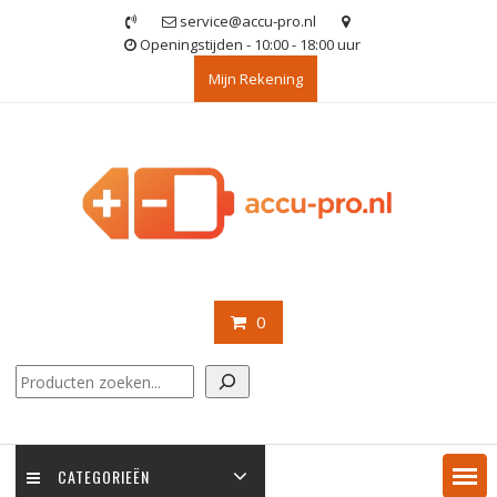
Ga
service@accu-pro.nl
naar
Openingstijden - 10:00 - 18:00 uur
de
Mijn Rekening
inhoud
0
Zoeken
CATEGORIEËN