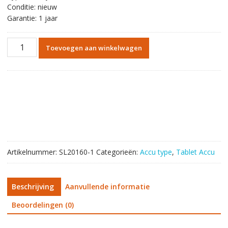
Conditie: nieuw
Garantie: 1 jaar
Originele
Toevoegen aan winkelwagen
batterij
tablet
accu
voor
SONY
LIS1569ERPC
aantal
Artikelnummer:
SL20160-1
Categorieën:
Accu type
,
Tablet Accu
Beschrijving
Aanvullende informatie
Beoordelingen (0)