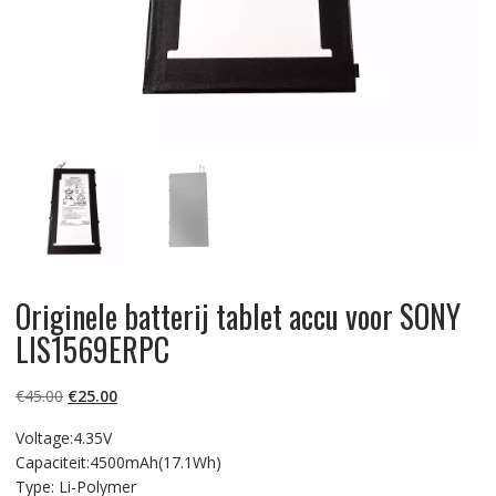
Originele batterij tablet accu voor SONY
LIS1569ERPC
Oorspronkelijke
Huidige
€
45.00
€
25.00
prijs
prijs
Voltage:4.35V
was:
is:
Capaciteit:4500mAh(17.1Wh)
€45.00.
€25.00.
Type: Li-Polymer