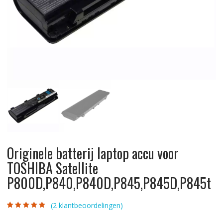
Originele batterij laptop accu voor
TOSHIBA Satellite
P800D,P840,P840D,P845,P845D,P845t
(
2
klantbeoordelingen)
Gewaardeerd
2
5.00
op 5