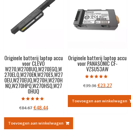
Originele batterij laptop accu
Originele batterij laptop accu
voor CLEVO
voor PANASONIC CF-
W270,W270BUQ,W270EGQ,W
VZSU53AW
270ELQ,W270EN,W270ES,W27
0EU,W270EUQ,W270H,W270H
Gewaardeerd
NQ,W270HPQ,W270HSQ,W27
Oorspronkelij
Huidige
€
23.27
€
39.36
4.50
uit 5
0HUQ
prijs
prijs
was:
is:
Toevoegen aan winkelwagen
€39.36.
€23.27.
Gewaardeerd
Oorspronkelijke
Huidige
€
48.44
€
84.67
5.00
uit 5
prijs
prijs
was:
is:
Toevoegen aan winkelwagen
€84.67.
€48.44.