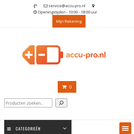
Ga
service@accu-pro.nl
naar
Openingstijden - 10:00 - 18:00 uur
de
Mijn Rekening
inhoud
0
Zoeken
CATEGORIEËN