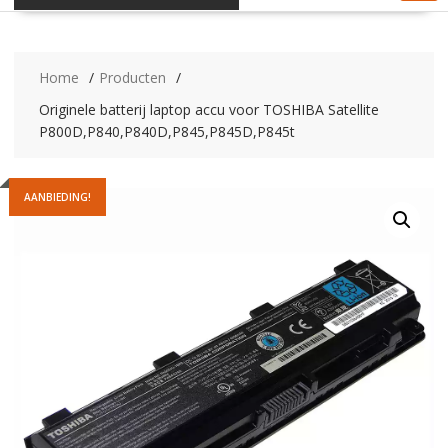
Home
Producten
Originele batterij laptop accu voor TOSHIBA Satellite
P800D,P840,P840D,P845,P845D,P845t
AANBIEDING!