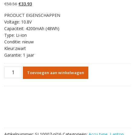
gebaseerd op
Oorspronkelijke
Huidige
€
58.56
€
33.93
klantbeoordelinge
n
prijs
prijs
PRODUCT EIGENSCHAPPEN
was:
is:
Voltage: 10.8V
€58.56.
€33.93.
Capaciteit: 4200mAh (48Wh)
Type: Li-ion
Conditie: nieuw
Kleur:zwart
Garantie: 1 jaar
Originele
Toevoegen aan winkelwagen
batterij
laptop
accu
voor
TOSHIBA
Satellite
P800D,P840,P840D,P845,P845D,P845t
aantal
Artikelnummer:
SL10007-nl16
Categorieën:
Accu type
,
Laptop