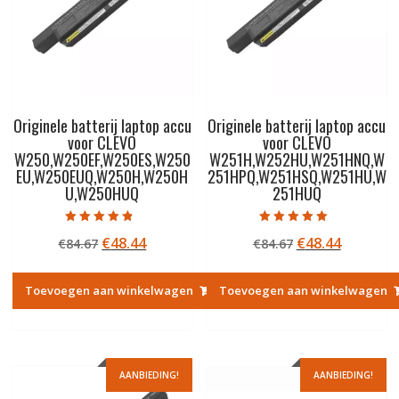
Originele batterij laptop accu
Originele batterij laptop accu
voor CLEVO
voor CLEVO
W250,W250EF,W250ES,W250
W251H,W252HU,W251HNQ,W
EU,W250EUQ,W250H,W250H
251HPQ,W251HSQ,W251HU,W
U,W250HUQ
251HUQ
Gewaardeerd
Gewaardeerd
Oorspronkelijke
Huidige
Oorspronkelij
Huidige
€
48.44
€
48.44
€
84.67
€
84.67
4.50
5.00
uit 5
uit 5
prijs
prijs
prijs
prijs
was:
is:
was:
is:
Toevoegen aan winkelwagen
Toevoegen aan winkelwagen
€84.67.
€48.44.
€84.67.
€48.44.
AANBIEDING!
AANBIEDING!