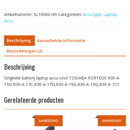
A-
13D,R30-
Artikelnummer:
SL10060-nl9
Categorieën:
Accu type
,
Laptop
A-
Accu
17C,R30-
A-
17D,R30-
Beschrijving
Aanvullende informatie
A-
19G,R30-
Beoordelingen (2)
A-
19Q,R30-
Beschrijving
A-
1C5
Originele batterij laptop accu voor TOSHIBA PORTEGE R30-A-
aantal
13D,R30-A-17C,R30-A-17D,R30-A-19G,R30-A-19Q,R30-A-1C5
Gerelateerde producten
AANBIEDING!
AANBIEDING!