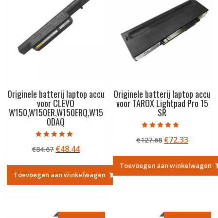
Originele batterij laptop accu
Originele batterij laptop accu
voor CLEVO
voor TAROX Lightpad Pro 15
W150,W150ER,W150ERQ,W15
SR
0DAQ
Gewaardeerd
Oorspronkelij
Huidige
€
72.33
€
127.68
5.00
Gewaardeerd
uit 5
Oorspronkelijke
Huidige
€
48.44
€
84.67
prijs
prijs
5.00
uit 5
prijs
prijs
was:
is:
Toevoegen aan winkelwagen
was:
is:
€127.68.
€72.33.
Toevoegen aan winkelwagen
€84.67.
€48.44.