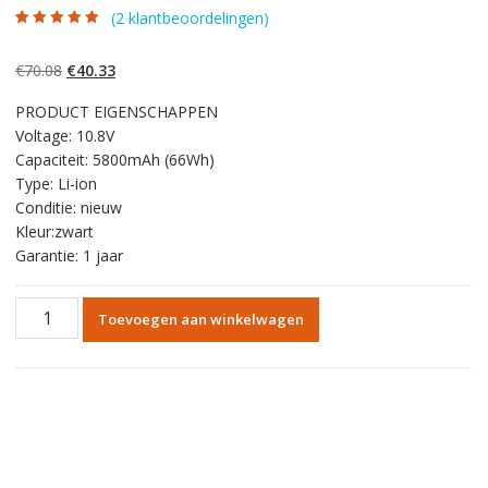
(
2
klantbeoordelingen)
Gewaardeerd
2
5.00
op 5
gebaseerd op
Oorspronkelijke
Huidige
€
70.08
€
40.33
klantbeoordelinge
n
prijs
prijs
PRODUCT EIGENSCHAPPEN
was:
is:
Voltage: 10.8V
€70.08.
€40.33.
Capaciteit: 5800mAh (66Wh)
Type: Li-ion
Conditie: nieuw
Kleur:zwart
Garantie: 1 jaar
Originele
Toevoegen aan winkelwagen
batterij
laptop
accu
voor
TOSHIBA
PORTEGE
R30-