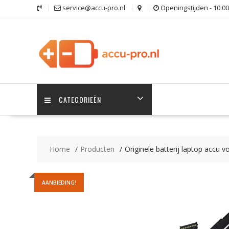
Ga
service@accu-pro.nl
Openingstijden - 10:00
naar
de
inhoud
CATEGORIEËN
Home
Producten
Originele batterij laptop acc
AANBIEDING!