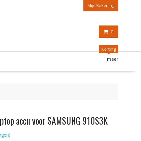
Mijn Rekening
0
Korting
meer
 laptop accu voor SAMSUNG 910S3K
ngen)