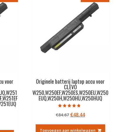
cu voor
Originele batterij laptop accu voor
CLEVO
UQ,W251
W250,W250EF,W250ES,W250EU,W250
F,W251EF
EUQ,W250H,W250HU,W250HUQ
W251EUQ
Gewaardeerd
Oorspronkelijke
Huidige
€
48.44
€
84.67
4.50
uit 5
kelijke
idige
prijs
prijs
js
was:
is:
Toevoegen aan winkelwagen