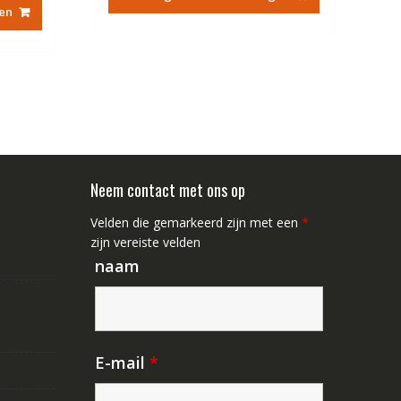
€84.67.
€48.44.
en
8.44.
Neem contact met ons op
Velden die gemarkeerd zijn met een
*
zijn vereiste velden
naam
E-mail
*