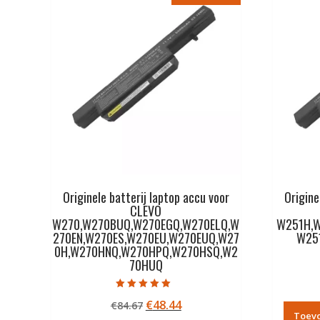
Originele batterij laptop accu voor
Origine
CLEVO
W270,W270BUQ,W270EGQ,W270ELQ,W
W251H,
270EN,W270ES,W270EU,W270EUQ,W27
W25
0H,W270HNQ,W270HPQ,W270HSQ,W2
70HUQ
Gewaardeerd
Oorspronkelijke
Huidige
€
48.44
€
84.67
5.00
uit 5
Toev