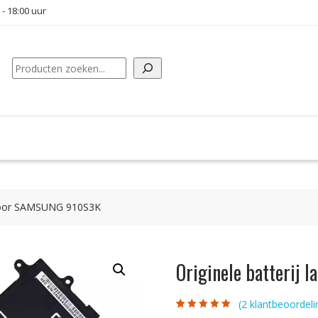
 - 18:00 uur
Zoeken
u voor SAMSUNG 910S3K
Originele batterij
(
2
klantbeoordeli
Gewaardeerd
2