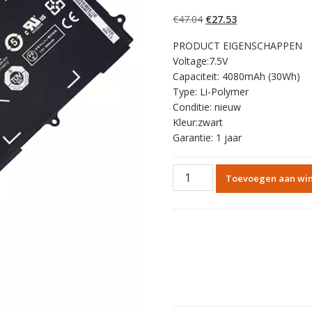
5.00
op 5
gebaseerd op
Oorspronkelijke
Huidige
€
47.04
€
27.53
klantbeoordelinge
n
prijs
prijs
PRODUCT EIGENSCHAPPEN
was:
is:
Voltage:7.5V
€47.04.
€27.53.
Capaciteit: 4080mAh (30Wh)
Type: Li-Polymer
Conditie: nieuw
Kleur:zwart
Garantie: 1 jaar
Originele
Toevoegen aan wi
batterij
laptop
accu
voor
SAMSUNG
910S3K
aantal