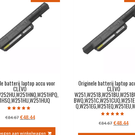
le batterij laptop accu voor
Originele batterij laptop ac
CLEVO
CLEVO
W252HU,W251HNQ,W251HPQ,
W251,W251B,W251BU,W251B
1HSQ,W251HU,W251HUQ
BWQ,W251C,W251CUQ,W251E
Q,W251EG,W251EQ,W251EU,
Gewaardeerd
Oorspronkelijke
Huidige
€
48.44
€
84.67
5.00
Gewaardeerd
uit 5
Oorspron
Hu
€
48.44
prijs
prijs
€
84.67
5.00
uit 5
prijs
pri
was:
is:
oegen aan winkelwagen