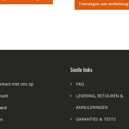
was:
is:
€84.67.
€48.44.
Toevoegen aan winkelwag
€84.67.
€4
Snelle links
ntact met ons op
FAQ
ount
LEVERING, RETOUREN &
ANNULERINGEN
and
GARANTIES & TESTS
en