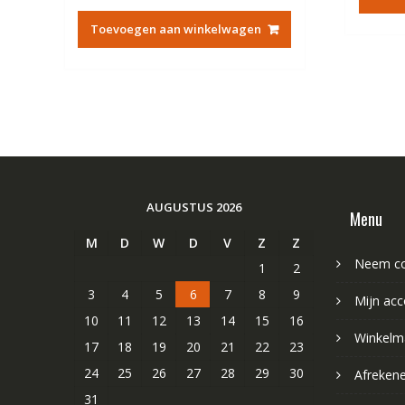
prijs
prijs
was:
is:
Toevoegen aan winkelwagen
€84.67.
€48.44.
AUGUSTUS 2026
Menu
M
D
W
D
V
Z
Z
Neem co
1
2
3
4
5
6
7
8
9
Mijn acc
10
11
12
13
14
15
16
Winkelm
17
18
19
20
21
22
23
24
25
26
27
28
29
30
Afreken
31