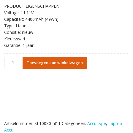
prijs
prijs
PRODUCT EIGENSCHAPPEN
was:
is:
Voltage: 11.11V
€64.32.
€37.13.
Capaciteit: 4400mAh (49Wh)
Type: Li-ion
Conditie: nieuw
Kleur:zwart
Garantie: 1 jaar
Originele
Toevoegen aan winkelwagen
batterij
laptop
accu
voor
MSI
BP-
16G1-
32/2200
S
Artikelnummer:
SL10080-nl11
Categorieën:
Accu type
,
Laptop
aantal
Accu