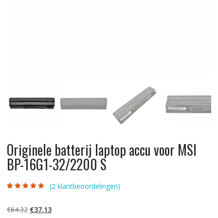
Originele batterij laptop accu voor MSI
BP-16G1-32/2200 S
(
2
klantbeoordelingen)
Gewaardeerd
2
5.00
op 5
gebaseerd op
Oorspronkelijke
Huidige
€
64.32
€
37.13
klantbeoordelinge
n