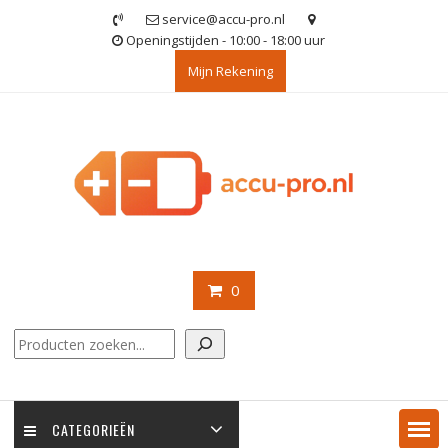
Ga
service@accu-pro.nl
naar
Openingstijden - 10:00 - 18:00 uur
de
Mijn Rekening
inhoud
0
Zoeken
CATEGORIEËN