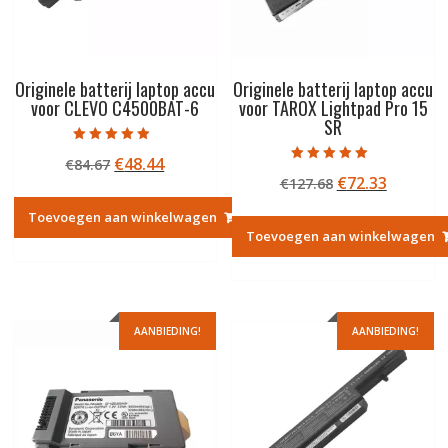
Originele batterij laptop accu
Originele batterij laptop accu
voor CLEVO C4500BAT-6
voor TAROX Lightpad Pro 15
SR
Gewaardeerd
Oorspronkelijke
Huidige
€
48.44
€
84.67
5.00
Gewaardeerd
uit 5
Oorspronkelij
Huidige
€
72.33
prijs
prijs
€
127.68
5.00
uit 5
prijs
prijs
was:
is:
Toevoegen aan winkelwagen
was:
is:
€84.67.
€48.44.
Toevoegen aan winkelwagen
€127.68.
€72.33.
AANBIEDING!
AANBIEDING!