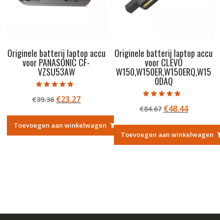
Originele batterij laptop accu
Originele batterij laptop accu
voor PANASONIC CF-
voor CLEVO
VZSU53AW
W150,W150ER,W150ERQ,W15
0DAQ
Gewaardeerd
Oorspronkelijke
Huidige
€
23.27
€
39.36
4.50
Gewaardeerd
uit 5
Oorspronkelij
Huidige
€
48.44
prijs
prijs
€
84.67
5.00
uit 5
prijs
prijs
was:
is:
Toevoegen aan winkelwagen
was:
is:
€39.36.
€23.27.
Toevoegen aan winkelwagen
€84.67.
€48.44.