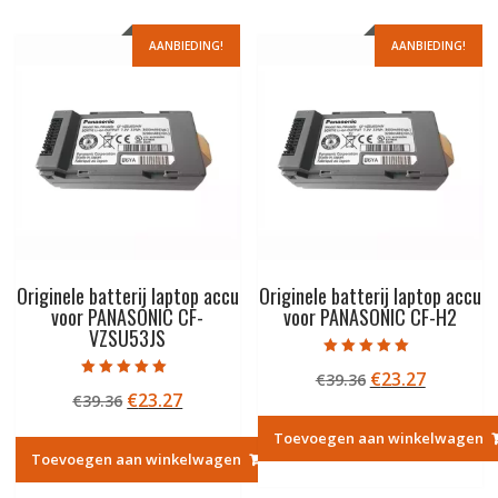
AANBIEDING!
AANBIEDING!
Originele batterij laptop accu
Originele batterij laptop accu
voor PANASONIC CF-
voor PANASONIC CF-H2
VZSU53JS
Gewaardeerd
Oorspronkelij
Huidige
€
23.27
€
39.36
5.00
Gewaardeerd
uit 5
Oorspronkelijke
Huidige
€
23.27
€
39.36
prijs
prijs
5.00
uit 5
prijs
prijs
was:
is:
Toevoegen aan winkelwagen
was:
is:
€39.36.
€23.27.
Toevoegen aan winkelwagen
€39.36.
€23.27.