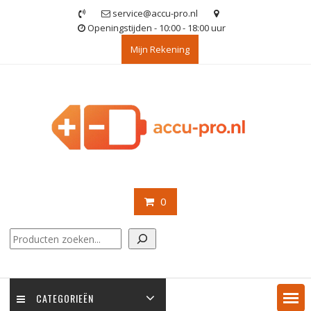
Ga
service@accu-pro.nl
naar
Openingstijden - 10:00 - 18:00 uur
de
Mijn Rekening
inhoud
0
Zoeken
CATEGORIEËN