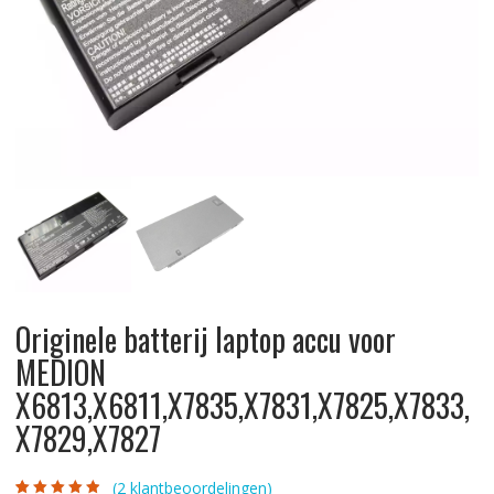
Originele batterij laptop accu voor
MEDION
X6813,X6811,X7835,X7831,X7825,X7833,
X7829,X7827
(
2
klantbeoordelingen)