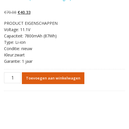
Gewaardeerd
2
4.50
op 5
gebaseerd op
Oorspronkelijke
Huidige
€
70.08
€
40.33
klantbeoordelin
gen
prijs
prijs
PRODUCT EIGENSCHAPPEN
was:
is:
Voltage: 11.1V
€70.08.
€40.33.
Capaciteit: 7800mAh (87Wh)
Type: Li-ion
Conditie: nieuw
Kleur:zwart
Garantie: 1 jaar
Originele
Toevoegen aan winkelwagen
batterij
laptop
accu
voor
MEDION
X6813,X6811,X7835,X7831,X7825,X7833,X7829,X7827
aantal