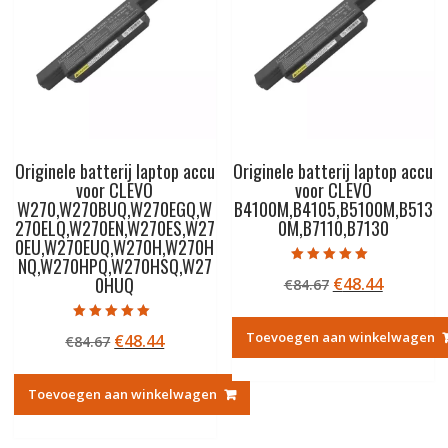
Originele batterij laptop accu
Originele batterij laptop accu
voor CLEVO
voor CLEVO
W270,W270BUQ,W270EGQ,W
B4100M,B4105,B5100M,B513
270ELQ,W270EN,W270ES,W27
0M,B7110,B7130
0EU,W270EUQ,W270H,W270H
NQ,W270HPQ,W270HSQ,W27
Gewaardeerd
0HUQ
Oorspronkelij
Huidige
€
48.44
€
84.67
5.00
uit 5
prijs
prijs
was:
is:
Gewaardeerd
Toevoegen aan winkelwagen
Oorspronkelijke
Huidige
€
48.44
€
84.67
5.00
€84.67.
€48.44.
uit 5
prijs
prijs
was:
is:
Toevoegen aan winkelwagen
€84.67.
€48.44.