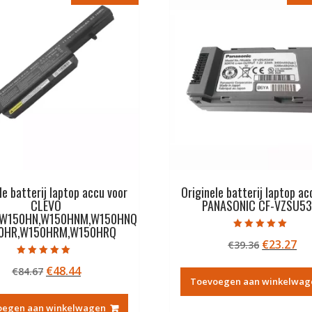
le batterij laptop accu voor
Originele batterij laptop ac
CLEVO
PANASONIC CF-VZSU53
W150HN,W150HNM,W150HNQ
50HR,W150HRM,W150HRQ
Gewaardeerd
Oorspron
Hu
€
23.27
€
39.36
5.00
uit 5
prijs
pri
Gewaardeerd
Oorspronkelijke
Huidige
€
48.44
€
84.67
5.00
was:
is:
uit 5
Toevoegen aan winkelwag
prijs
prijs
€39.36.
€2
was:
is:
oegen aan winkelwagen