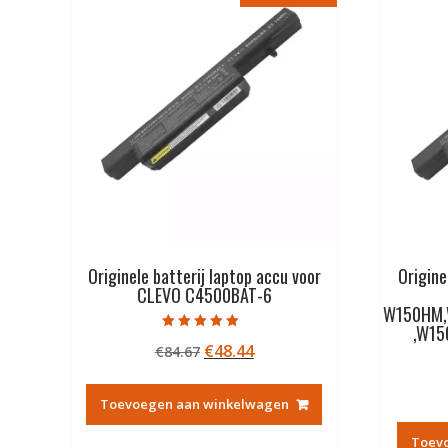
Originele batterij laptop accu voor
Origine
CLEVO C4500BAT-6
W150HM,
,W1
Gewaardeerd
Oorspronkelijke
Huidige
€
48.44
€
84.67
5.00
uit 5
prijs
prijs
was:
is:
Toevoegen aan winkelwagen
€84.67.
€48.44.
Toev