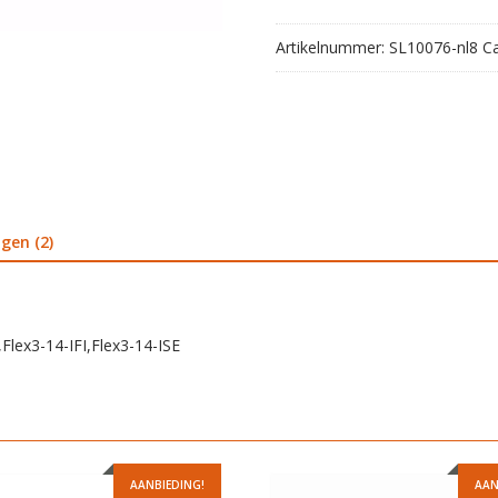
ALEI,Flex3-
14-
Artikelnummer:
SL10076-nl8
C
IFI,Flex3-
14-
ISE
aantal
gen (2)
Flex3-14-IFI,Flex3-14-ISE
AANBIEDING!
AAN