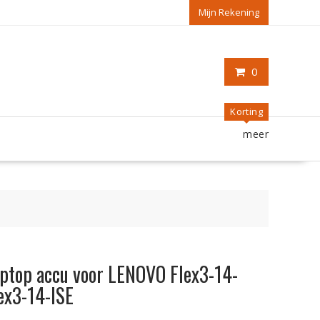
Mijn Rekening
0
Korting
meer
laptop accu voor LENOVO Flex3-14-
lex3-14-ISE