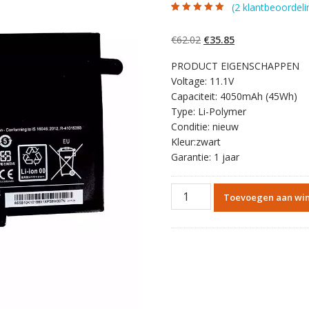
(
2
klantbeoordeli
Gewaardeerd
2
5.00
op 5
gebaseerd op
Oorspronkelijke
Huidige
€
62.02
€
35.85
klantbeoordelinge
n
prijs
prijs
PRODUCT EIGENSCHAPPEN
was:
is:
Voltage: 11.1V
€62.02.
€35.85.
Capaciteit: 4050mAh (45Wh)
Type: Li-Polymer
Conditie: nieuw
Kleur:zwart
Garantie: 1 jaar
Originele
Toevoegen aan wi
batterij
laptop
accu
voor
LENOVO
Flex3-
14-