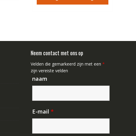
€84.67.
€48.44.
Neem contact met ons op
Velden die gemarkeerd zijn met een
*
zijn vereiste velden
naam
E-mail
*