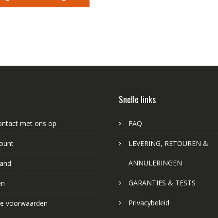
€84.67.
€48.44.
Snelle links
ntact met ons op
FAQ
ount
LEVERING, RETOUREN &
ANNULERINGEN
and
GARANTIES & TESTS
en
Privacybeleid
e voorwaarden