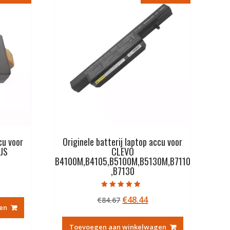
cu voor
Originele batterij laptop accu voor
JS
CLEVO
B4100M,B4105,B5100M,B5130M,B7110
,B7130
kelijke
idige
js
Gewaardeerd
Oorspronkelijke
Huidige
€
48.44
€
84.67
5.00
uit 5
en
prijs
prijs
3.27.
was:
is:
Toevoegen aan winkelwagen