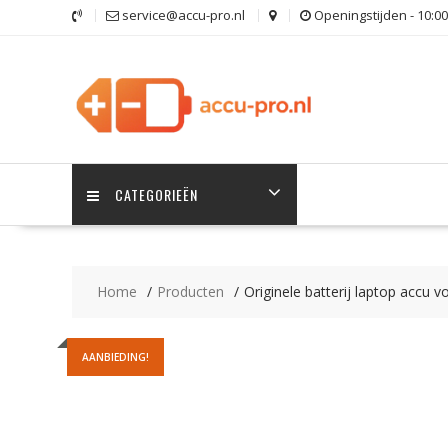
Ga
service@accu-pro.nl
Openingstijden - 10:00
naar
de
inhoud
CATEGORIEËN
Home
Producten
Originele batterij laptop accu 
AANBIEDING!