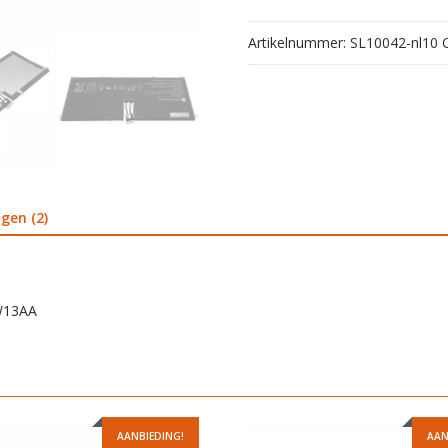
Pro
B8W13AA
Artikelnummer:
SL10042-nl10
aantal
gen (2)
8W13AA
AANBIEDING!
AAN