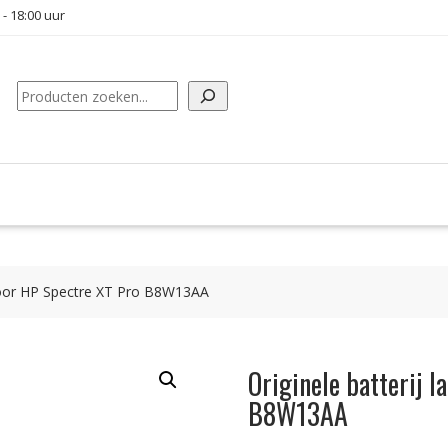
 - 18:00 uur
Zoeken
 voor HP Spectre XT Pro B8W13AA
Originele batterij 
B8W13AA