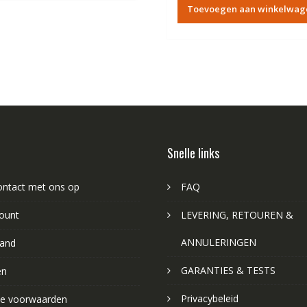
was:
is:
Toevoegen aan winkelwag
€84.67.
€4
Snelle links
ntact met ons op
FAQ
ount
LEVERING, RETOUREN &
ANNULERINGEN
and
GARANTIES & TESTS
en
Privacybeleid
e voorwaarden