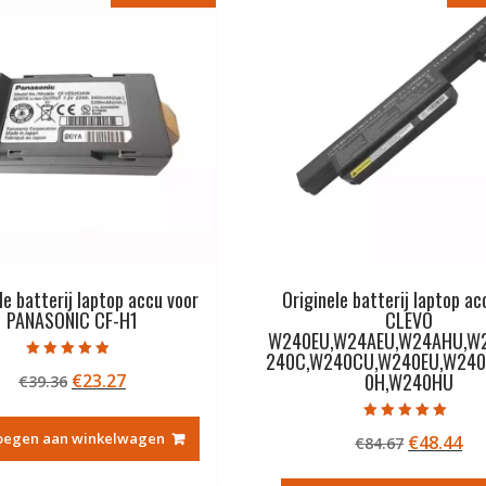
le batterij laptop accu voor
Originele batterij laptop ac
PANASONIC CF-H1
CLEVO
W240EU,W24AEU,W24AHU,W
240C,W240CU,W240EU,W240
Gewaardeerd
0H,W240HU
Oorspronkelijke
Huidige
€
23.27
€
39.36
4.50
uit 5
prijs
prijs
was:
is:
Gewaardeerd
oegen aan winkelwagen
Oorspron
Hu
€
48.44
€
84.67
5.00
€39.36.
€23.27.
uit 5
prijs
pri