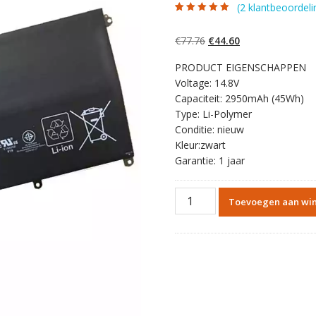
(
2
klantbeoordeli
Gewaardeerd
2
5.00
op 5
gebaseerd op
Oorspronkelijke
Huidige
€
77.76
€
44.60
klantbeoordelinge
n
prijs
prijs
PRODUCT EIGENSCHAPPEN
was:
is:
Voltage: 14.8V
€77.76.
€44.60.
Capaciteit: 2950mAh (45Wh)
Type: Li-Polymer
Conditie: nieuw
Kleur:zwart
Garantie: 1 jaar
Originele
Toevoegen aan wi
batterij
laptop
accu
voor
HP
Spectre
XT