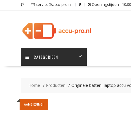
Ga
service@accu-pro.nl
Openingstijden - 10:00
naar
de
inhoud
CATEGORIEËN
Home
Producten
Originele batterij laptop accu
AANBIEDING!