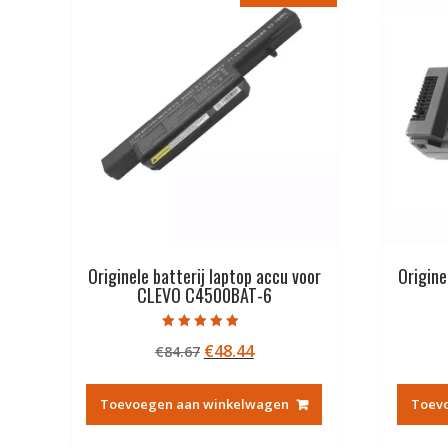
Originele batterij laptop accu voor
Origine
CLEVO C4500BAT-6
Gewaardeerd
Oorspronkelijke
Huidige
€
48.44
€
84.67
5.00
uit 5
prijs
prijs
was:
is:
Toevoegen aan winkelwagen
Toev
€84.67.
€48.44.