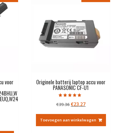
cu voor
Originele batterij laptop accu voor
PANASONIC CF-U1
24BHU,W
EUQ,W24
Gewaardeerd
Oorspronkelijke
Huidige
€
23.27
€
39.36
5.00
uit 5
prijs
prijs
was:
is:
Toevoegen aan winkelwagen
kelijke
idige
€39.36.
€23.27.
js