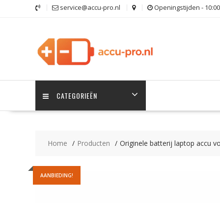
Ga
service@accu-pro.nl
Openingstijden - 10:00
naar
de
inhoud
CATEGORIEËN
Home
Producten
Originele batterij laptop accu
AANBIEDING!