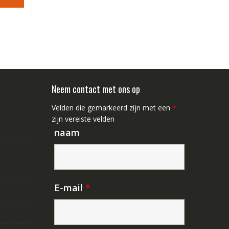
8.44.
Neem contact met ons op
Velden die gemarkeerd zijn met een
*
zijn vereiste velden
naam
E-mail
*