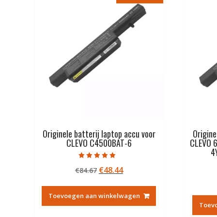
Originele batterij laptop accu voor
Origine
CLEVO C4500BAT-6
CLEVO 6
4
Gewaardeerd
Oorspronkelijke
Huidige
€
48.44
€
84.67
5.00
uit 5
prijs
prijs
was:
is:
Toevoegen aan winkelwagen
€84.67.
€48.44.
Toev