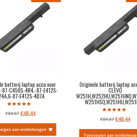
le batterij laptop accu voor
Originele batterij laptop ac
-87-C450S-4R4,-87-E412S-
CLEVO
Y4A,6-87-E412S-4D7A
W251H,W252HU,W251HNQ,W
W251HSQ,W251HU,W25
Gewaardeerd
Oorspronkelijke
Huidige
€
48.44
€
84.67
5.00
Gewaardeerd
uit 5
Oorspron
Hu
€
48.44
prijs
prijs
€
84.67
5.00
uit 5
prijs
pri
was:
is:
oegen aan winkelwagen
was:
is:
€84.67.
€48.44.
Toevoegen aan winkelwag