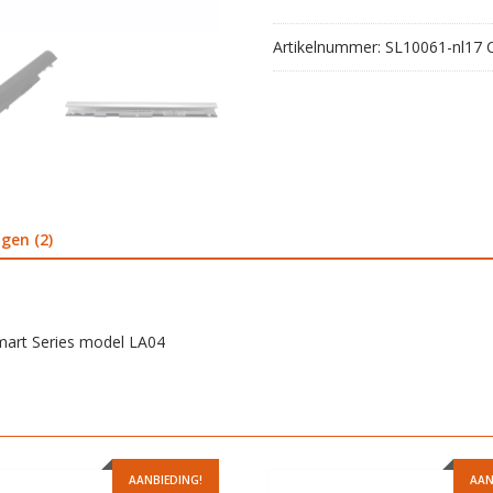
TouchSmart
Series
Artikelnummer:
SL10061-nl17
model
LA04
aantal
gen (2)
Smart Series model LA04
AANBIEDING!
AAN