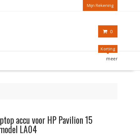
Mijn Rekening
0
Korting
meer
aptop accu voor HP Pavilion 15
 model LA04