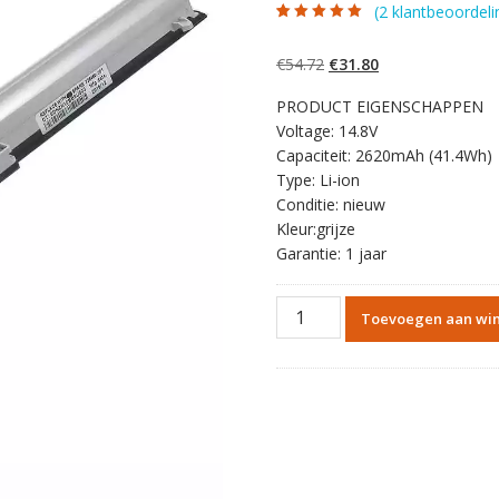
(
2
klantbeoordeli
Gewaardeerd
2
5.00
op 5
gebaseerd op
Oorspronkelijke
Huidige
€
54.72
€
31.80
klantbeoordelinge
n
prijs
prijs
PRODUCT EIGENSCHAPPEN
was:
is:
Voltage: 14.8V
€54.72.
€31.80.
Capaciteit: 2620mAh (41.4Wh)
Type: Li-ion
Conditie: nieuw
Kleur:grijze
Garantie: 1 jaar
Originele
Toevoegen aan wi
batterij
laptop
accu
voor
HP
Pavilion
15