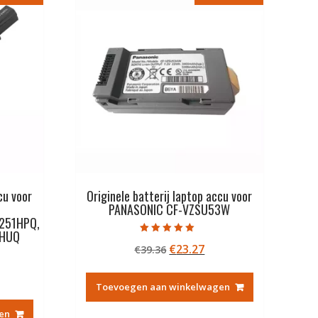
cu voor
Originele batterij laptop accu voor
PANASONIC CF-VZSU53W
251HPQ,
1HUQ
Gewaardeerd
Oorspronkelijke
Huidige
€
23.27
€
39.36
5.00
uit 5
prijs
prijs
kelijke
idige
was:
is:
Toevoegen aan winkelwagen
js
€39.36.
€23.27.
en