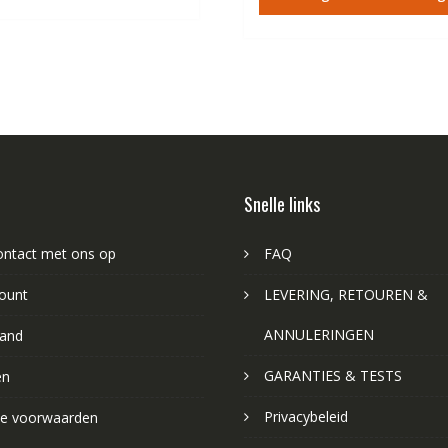
€84.67.
€4
Snelle links
ntact met ons op
FAQ
ount
LEVERING, RETOUREN &
ANNULERINGEN
and
GARANTIES & TESTS
en
Privacybeleid
e voorwaarden