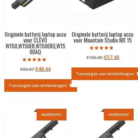
Originele batterij laptop accu
Originele batterij laptop accu
voor CLEVO
voor Mountain Studio MX 15
W150,W150ER,W150ERQ,W15
0DAQ
Gewaardeerd
Oorspronkelij
Huidige
€
57.40
€
100.80
5.00
uit 5
prijs
prijs
Gewaardeerd
Oorspronkelijke
Huidige
€
48.44
€
84.67
5.00
was:
is:
uit 5
Toevoegen aan winkelwagen
prijs
prijs
€100.80.
€57.40.
was:
is:
Toevoegen aan winkelwagen
€84.67.
€48.44.
AANBIEDING!
AANBIEDING!