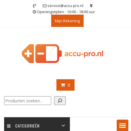
Ga
service@accu-pro.nl
naar
Openingstijden - 10:00 - 18:00 uur
de
Mijn Rekening
inhoud
0
Zoeken
CATEGORIEËN