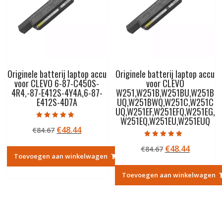
Originele batterij laptop accu
Originele batterij laptop accu
voor CLEVO 6-87-C450S-
voor CLEVO
4R4,-87-E412S-4Y4A,6-87-
W251,W251B,W251BU,W251B
E412S-4D7A
UQ,W251BWQ,W251C,W251C
UQ,W251EF,W251EFQ,W251EG,
W251EQ,W251EU,W251EUQ
Gewaardeerd
Oorspronkelijke
Huidige
€
48.44
€
84.67
5.00
uit 5
prijs
prijs
Gewaardeerd
Oorspronkelij
Huidige
€
48.44
€
84.67
5.00
was:
is:
uit 5
Toevoegen aan winkelwagen
prijs
prijs
€84.67.
€48.44.
was:
is:
Toevoegen aan winkelwagen
€84.67.
€48.44.