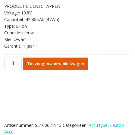
prijs
prijs
PRODUCT EIGENSCHAPPEN
was:
is:
Voltage: 10.8V
€54.72.
€31.80.
Capaciteit: 4200mAh (47Wh)
Type: Li-ion
Conditie: nieuw
Kleur:zwart
Garantie: 1 jaar
Originele
Toevoegen aan winkelwagen
batterij
laptop
accu
voor
HP
Pavilion
15
series
model
Artikelnummer:
SL10062-nl13
Categorieën:
Accu type
,
Laptop
PI06
Accu
aantal