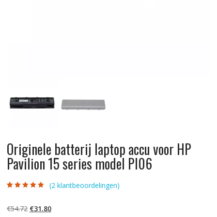
Originele batterij laptop accu voor HP
Pavilion 15 series model PI06
(
2
klantbeoordelingen)
Gewaardeerd
2
5.00
op 5
gebaseerd op
Oorspronkelijke
Huidige
€
54.72
€
31.80
klantbeoordelinge
n