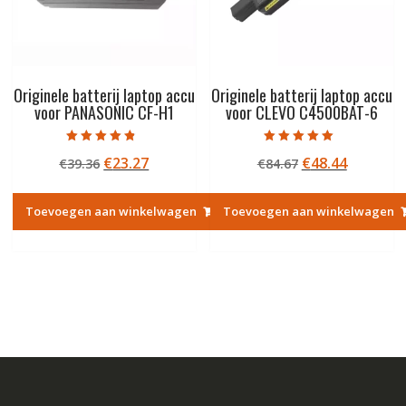
Originele batterij laptop accu
Originele batterij laptop accu
voor PANASONIC CF-H1
voor CLEVO C4500BAT-6
Gewaardeerd
Gewaardeerd
Oorspronkelijke
Huidige
Oorspronkelij
Huidige
€
23.27
€
48.44
€
39.36
€
84.67
4.50
5.00
uit 5
uit 5
prijs
prijs
prijs
prijs
was:
is:
was:
is:
Toevoegen aan winkelwagen
Toevoegen aan winkelwagen
€39.36.
€23.27.
€84.67.
€48.44.