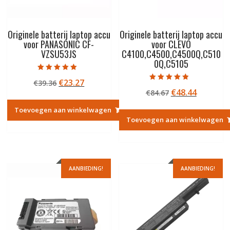
Originele batterij laptop accu
Originele batterij laptop accu
voor PANASONIC CF-
voor CLEVO
VZSU53JS
C4100,C4500,C4500Q,C510
0Q,C5105
Gewaardeerd
Oorspronkelijke
Huidige
€
23.27
€
39.36
5.00
Gewaardeerd
uit 5
Oorspronkelij
Huidige
€
48.44
prijs
prijs
€
84.67
4.50
uit 5
prijs
prijs
was:
is:
Toevoegen aan winkelwagen
was:
is:
€39.36.
€23.27.
Toevoegen aan winkelwagen
€84.67.
€48.44.
AANBIEDING!
AANBIEDING!