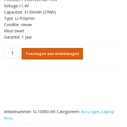
was:
is:
Voltage:11.4V
€58.56.
€33.93.
Capaciteit: 3130mAh (37Wh)
Type: Li-Polymer
Conditie: nieuw
Kleur:zwart
Garantie: 1 jaar
Originele
Toevoegen aan winkelwagen
batterij
laptop
accu
voor
HP
HSTNN-
LB6O
aantal
Artikelnummer:
SL10083-nl5
Categorieën:
Accu type
,
Laptop
Accu