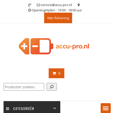
Ga
service@accu-pro.nl
naar
Openingstijden - 10:00 - 18:00 uur
de
Mijn Rekening
inhoud
0
Zoeken
CATEGORIEËN