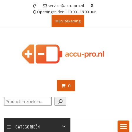
Ga
service@accu-pro.nl
naar
Openingstijden - 10:00 - 18:00 uur
de
Mijn Rekening
inhoud
0
Zoeken
CATEGORIEËN