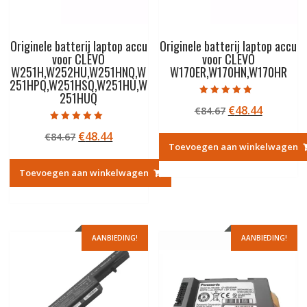
Originele batterij laptop accu
Originele batterij laptop accu
voor CLEVO
voor CLEVO
W251H,W252HU,W251HNQ,W
W170ER,W170HN,W170HR
251HPQ,W251HSQ,W251HU,W
251HUQ
Gewaardeerd
Oorspronkelij
Huidige
€
48.44
€
84.67
4.50
uit 5
prijs
prijs
Gewaardeerd
Oorspronkelijke
Huidige
€
48.44
€
84.67
5.00
was:
is:
uit 5
Toevoegen aan winkelwagen
prijs
prijs
€84.67.
€48.44.
was:
is:
Toevoegen aan winkelwagen
€84.67.
€48.44.
AANBIEDING!
AANBIEDING!