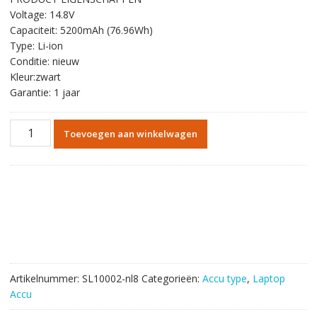
was:
is:
Voltage: 14.8V
€100.80.
€57.40.
Capaciteit: 5200mAh (76.96Wh)
Type: Li-ion
Conditie: nieuw
Kleur:zwart
Garantie: 1 jaar
Originele
Toevoegen aan winkelwagen
batterij
laptop
accu
voor
GIGABYTE
P27,P27K
aantal
Artikelnummer:
SL10002-nl8
Categorieën:
Accu type
,
Laptop
Accu