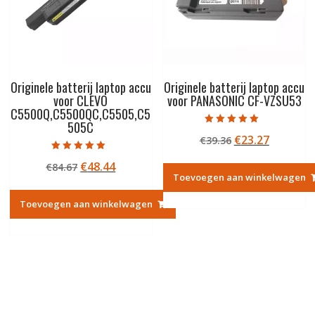
Originele batterij laptop accu
Originele batterij laptop accu
voor CLEVO
voor PANASONIC CF-VZSU53
C5500Q,C5500QC,C5505,C5
505C
Gewaardeerd
Oorspronkelij
Huidige
€
23.27
€
39.36
5.00
uit 5
prijs
prijs
Gewaardeerd
Oorspronkelijke
Huidige
€
48.44
€
84.67
5.00
was:
is:
uit 5
Toevoegen aan winkelwagen
prijs
prijs
€39.36.
€23.27.
was:
is:
Toevoegen aan winkelwagen
€84.67.
€48.44.