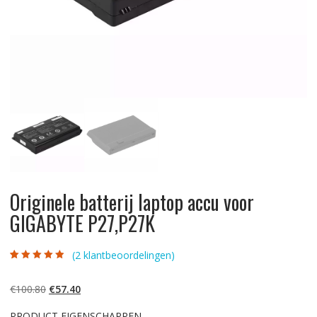
Originele batterij laptop accu voor
GIGABYTE P27,P27K
(
2
klantbeoordelingen)
Gewaardeerd
2
4.50
op 5
gebaseerd op
Oorspronkelijke
Huidige
€
100.80
€
57.40
klantbeoordelin
gen
prijs
prijs
PRODUCT EIGENSCHAPPEN