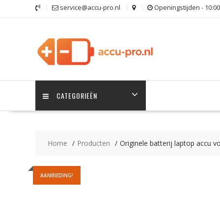
Ga
service@accu-pro.nl
Openingstijden - 10:00
naar
de
inhoud
CATEGORIEËN
Home
Producten
Originele batterij laptop accu
AANBIEDING!