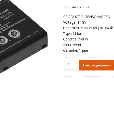
4.50
op 5
gebaseerd op
Oorspronkelijke
Huidige
€
133.44
€
75.53
klantbeoordelin
gen
prijs
prijs
PRODUCT EIGENSCHAPPEN
was:
is:
Voltage: 14.8V
€133.44.
€75.53.
Capaciteit: 5200mAh (76.96Wh
Type: Li-ion
Conditie: nieuw
Kleur:zwart
Garantie: 1 jaar
Originele
Toevoegen aan wi
batterij
laptop
accu
voor
HASEE
K780E,K780S
aantal