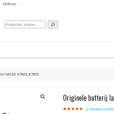
 - 18:00 uur
Zoeken
 voor HASEE K780E,K780S
Originele batterij
(
2
klantbeoordeli
Gewaardeerd
2