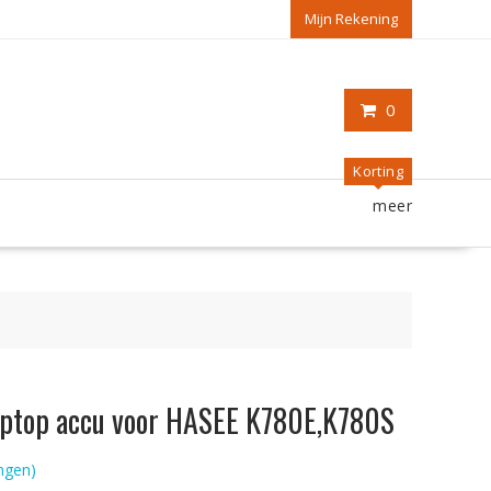
Mijn Rekening
0
Korting
meer
 laptop accu voor HASEE K780E,K780S
ngen)