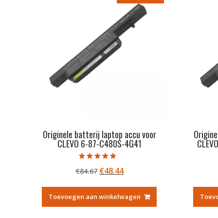
Originele batterij laptop accu voor
Origine
CLEVO 6-87-C480S-4G41
CLEVO
Gewaardeerd
Oorspronkelijke
Huidige
€
48.44
€
84.67
4.50
uit 5
prijs
prijs
was:
is:
Toevoegen aan winkelwagen
Toev
€84.67.
€48.44.