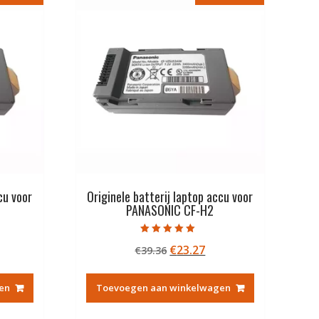
cu voor
Originele batterij laptop accu voor
PANASONIC CF-H2
Gewaardeerd
kelijke
idige
Oorspronkelijke
Huidige
€
23.27
€
39.36
5.00
uit 5
js
prijs
prijs
was:
is:
en
Toevoegen aan winkelwagen
3.27.
€39.36.
€23.27.