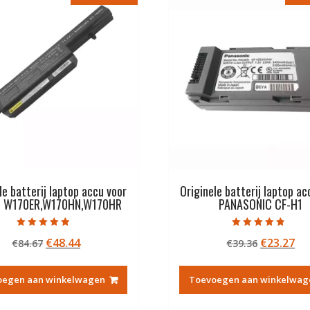
le batterij laptop accu voor
Originele batterij laptop ac
 W170ER,W170HN,W170HR
PANASONIC CF-H1
Gewaardeerd
Gewaardeerd
Oorspronkelijke
Huidige
Oorspron
Hu
€
48.44
€
23.27
€
84.67
€
39.36
4.50
4.50
uit 5
uit 5
prijs
prijs
prijs
pri
was:
is:
was:
is:
oegen aan winkelwagen
Toevoegen aan winkelwag
€84.67.
€48.44.
€39.36.
€2