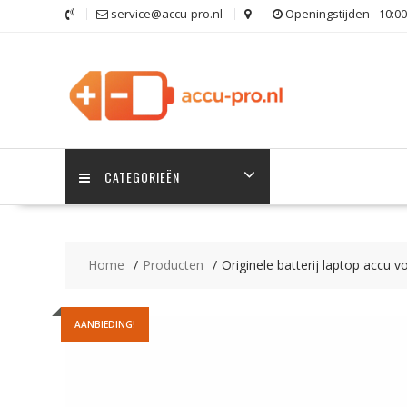
Ga
service@accu-pro.nl
Openingstijden - 10:00
naar
de
inhoud
CATEGORIEËN
Home
Producten
Originele batterij laptop accu 
AANBIEDING!