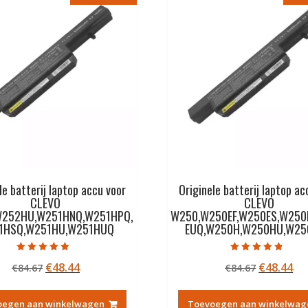
le batterij laptop accu voor
Originele batterij laptop ac
CLEVO
CLEVO
W252HU,W251HNQ,W251HPQ,
W250,W250EF,W250ES,W250
1HSQ,W251HU,W251HUQ
EUQ,W250H,W250HU,W2
Gewaardeerd
Gewaardeerd
Oorspronkelijke
Huidige
Oorspron
Hu
€
48.44
€
48.44
€
84.67
€
84.67
5.00
4.50
uit 5
uit 5
prijs
prijs
prijs
pri
was:
is:
was:
is:
oegen aan winkelwagen
Toevoegen aan winkelwag