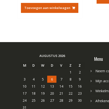
prijs
prijs
was:
is:
Toevoegen aan winkelwagen
€84.67.
€48.44.
AUGUSTUS 2026
Menu
M
D
W
D
V
Z
Z
Neem co
1
2
3
4
5
6
7
8
9
Mijn acc
10
11
12
13
14
15
16
Winkelm
17
18
19
20
21
22
23
24
25
26
27
28
29
30
Afreken
31