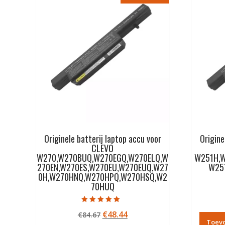
Originele batterij laptop accu voor
Origine
CLEVO
W270,W270BUQ,W270EGQ,W270ELQ,W
W251H,
270EN,W270ES,W270EU,W270EUQ,W27
W25
0H,W270HNQ,W270HPQ,W270HSQ,W2
70HUQ
Gewaardeerd
Oorspronkelijke
Huidige
€
48.44
€
84.67
5.00
uit 5
Toev