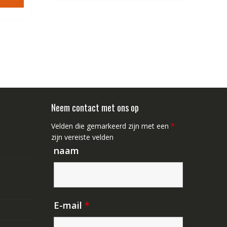
8.44.
Neem contact met ons op
Velden die gemarkeerd zijn met een
*
zijn vereiste velden
naam
E-mail
*