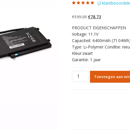
(
2
klantbeoordeli
Gewaardeerd
2
5.00
op 5
gebaseerd op
Oorspronkelijke
Huidige
€
139.20
€
78.73
klantbeoordelinge
n
prijs
prijs
PRODUCT EIGENSCHAPPEN
was:
is:
Voltage: 11.1V
€139.20.
€78.73.
Capaciteit: 6400mAh (71.04Wh
Type: Li-Polymer Conditie: nie
Kleur:zwart
Garantie: 1 jaar
Originele
Toevoegen aan wi
batterij
laptop
accu
voor
Betty
Razer
Blade
14(2013)