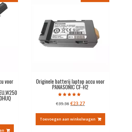
cu voor
Originele batterij laptop accu voor
PANASONIC CF-H2
EU,W250
50HUQ
Gewaardeerd
Oorspronkelijke
Huidige
€
23.27
€
39.36
5.00
uit 5
prijs
prijs
kelijke
idige
was:
is:
Toevoegen aan winkelwagen
js
€39.36.
€23.27.
en