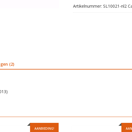
aantal
Artikelnummer:
SL10021-nl2
C
gen (2)
2013)
AANBIEDING!
AAN