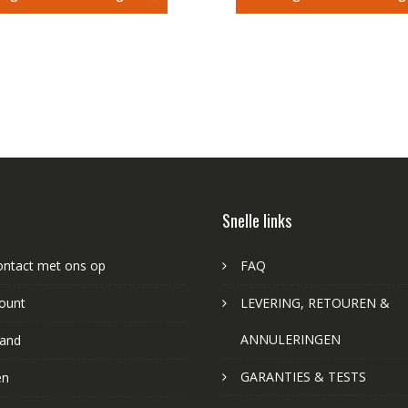
€84.67.
€48.44.
€84.67.
€4
Snelle links
ntact met ons op
FAQ
ount
LEVERING, RETOUREN &
ANNULERINGEN
and
GARANTIES & TESTS
en