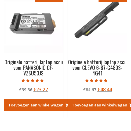
Originele batterij laptop accu
Originele batterij laptop accu
voor PANASONIC CF-
voor CLEVO 6-87-C480S-
VZSU53JS
4G41
Gewaardeerd
Gewaardeerd
Oorspronkelijke
Huidige
Oorspronkelij
Huidige
€
23.27
€
48.44
€
39.36
€
84.67
5.00
4.50
uit 5
uit 5
prijs
prijs
prijs
prijs
was:
is:
was:
is:
Toevoegen aan winkelwagen
Toevoegen aan winkelwagen
€39.36.
€23.27.
€84.67.
€48.44.