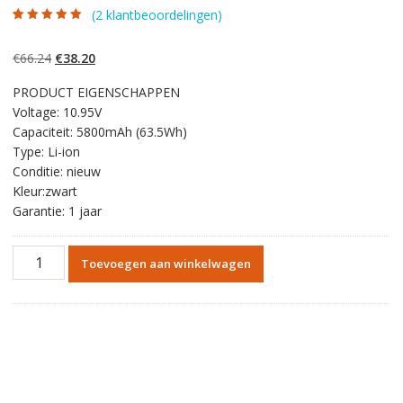
(
2
klantbeoordelingen)
Gewaardeerd
2
5.00
op 5
gebaseerd op
Oorspronkelijke
Huidige
€
66.24
€
38.20
klantbeoordelinge
n
prijs
prijs
PRODUCT EIGENSCHAPPEN
was:
is:
Voltage: 10.95V
€66.24.
€38.20.
Capaciteit: 5800mAh (63.5Wh)
Type: Li-ion
Conditie: nieuw
Kleur:zwart
Garantie: 1 jaar
Originele
Toevoegen aan winkelwagen
batterij
laptop
accu
voor
Apple
MacBook
Pro