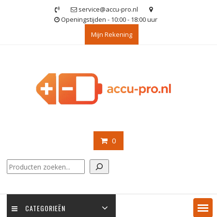
Ga
service@accu-pro.nl
naar
Openingstijden - 10:00 - 18:00 uur
de
Mijn Rekening
inhoud
0
Zoeken
CATEGORIEËN