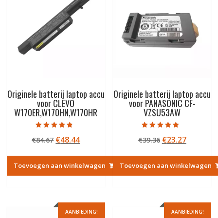
Originele batterij laptop accu
Originele batterij laptop accu
voor CLEVO
voor PANASONIC CF-
W170ER,W170HN,W170HR
VZSU53AW
Gewaardeerd
Gewaardeerd
Oorspronkelijke
Huidige
Oorspronkelij
Huidige
€
48.44
€
23.27
€
84.67
€
39.36
4.50
4.50
uit 5
uit 5
prijs
prijs
prijs
prijs
was:
is:
was:
is:
Toevoegen aan winkelwagen
Toevoegen aan winkelwagen
€84.67.
€48.44.
€39.36.
€23.27.
AANBIEDING!
AANBIEDING!