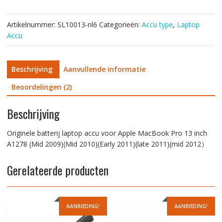
13
inch
Artikelnummer:
SL10013-nl6
Categorieën:
Accu type
,
Laptop
A1278
Accu
(Mid
2009)
(Mid
Beschrijving
Aanvullende informatie
2010)
(Early
Beoordelingen (2)
2011)
(late
Beschrijving
2011)
(mid
Originele batterij laptop accu voor Apple MacBook Pro 13 inch
2012）
A1278 (Mid 2009)(Mid 2010)(Early 2011)(late 2011)(mid 2012）
aantal
Gerelateerde producten
AANBIEDING!
AANBIEDING!