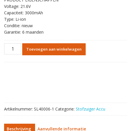
was:
is:
Voltage: 21.6V
€56.67.
€37.78.
Capaciteit: 3000mAh
Type: Li-ion
Conditie: nieuw
Garantie: 6 maanden
Vervangende
Toevoegen aan winkelwagen
batterij
draadloze
stofzuiger
accu
voor
Dyson
V7
(3000mAh)
aantal
Artikelnummer:
SL40006-1
Categorie:
Stofzuiger Accu
Beschrijving
Aanvullende informatie