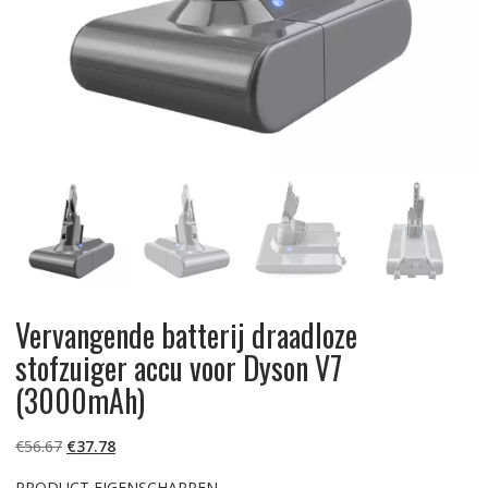
Vervangende batterij draadloze
stofzuiger accu voor Dyson V7
(3000mAh)
Oorspronkelijke
Huidige
€
56.67
€
37.78
prijs
prijs
PRODUCT EIGENSCHAPPEN