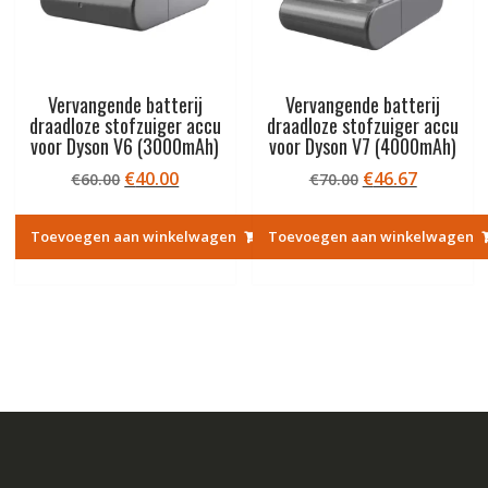
Vervangende batterij
Vervangende batterij
draadloze stofzuiger accu
draadloze stofzuiger accu
voor Dyson V6 (3000mAh)
voor Dyson V7 (4000mAh)
Oorspronkelijke
Huidige
Oorspronkelij
Huidige
€
40.00
€
46.67
€
60.00
€
70.00
prijs
prijs
prijs
prijs
was:
is:
was:
is:
Toevoegen aan winkelwagen
Toevoegen aan winkelwagen
€60.00.
€40.00.
€70.00.
€46.67.