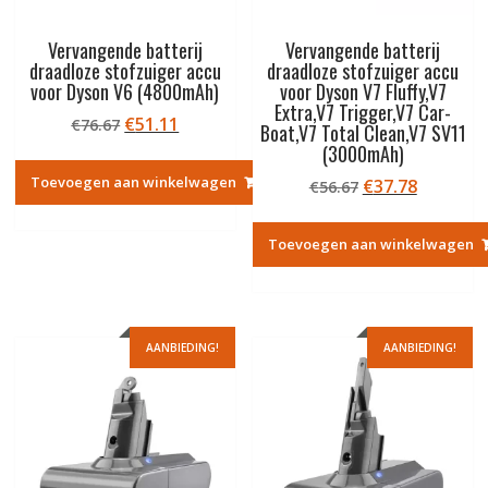
Vervangende batterij
Vervangende batterij
draadloze stofzuiger accu
draadloze stofzuiger accu
voor Dyson V6 (4800mAh)
voor Dyson V7 Fluffy,V7
Extra,V7 Trigger,V7 Car-
Oorspronkelijke
Huidige
€
51.11
€
76.67
Boat,V7 Total Clean,V7 SV11
prijs
prijs
(3000mAh)
was:
is:
Toevoegen aan winkelwagen
Oorspronkelij
Huidige
€
37.78
€
56.67
€76.67.
€51.11.
prijs
prijs
was:
is:
Toevoegen aan winkelwagen
€56.67.
€37.78.
AANBIEDING!
AANBIEDING!