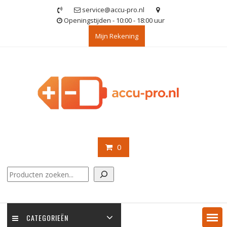
Ga
service@accu-pro.nl
naar
Openingstijden - 10:00 - 18:00 uur
de
Mijn Rekening
inhoud
0
Zoeken
CATEGORIEËN