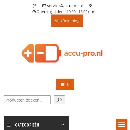
Ga
service@accu-pro.nl
naar
Openingstijden - 10:00 - 18:00 uur
de
Mijn Rekening
inhoud
0
Zoeken
CATEGORIEËN