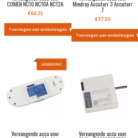
COMEN NC10 NC10A NC12A
Mindray Accutorr 3 Accutorr
7
€
60.25
€
37.50
Toevoegen aan winkelwagen
Toevoegen aan winkelwagen
AANBIEDING!
Vervangende accu voor
Vervangende accu voor