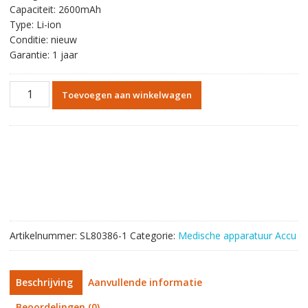
Capaciteit: 2600mAh
Type: Li-ion
Conditie: nieuw
Garantie: 1 jaar
Vervangende
Toevoegen aan winkelwagen
accu
voor
022-
000084-
00,LIV111C2200S01B
aantal
Artikelnummer:
SL80386-1
Categorie:
Medische apparatuur Accu
Beschrijving
Aanvullende informatie
Beoordelingen (0)