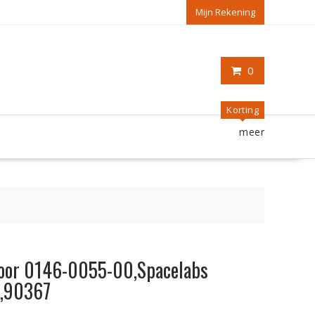
Mijn Rekening
0
Korting
meer
voor 0146-0055-00,Spacelabs
9,90367