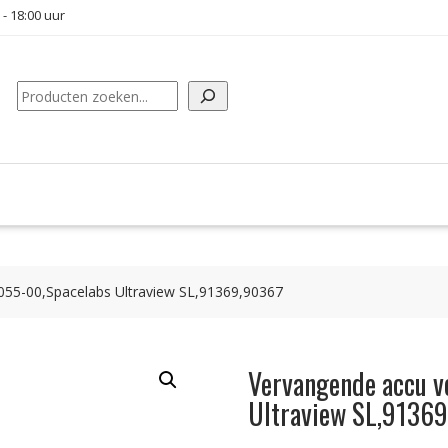
 - 18:00 uur
Zoeken
055-00,Spacelabs Ultraview SL,91369,90367
Vervangende accu 
Ultraview SL,9136