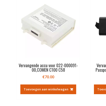
Vervangende accu voor 022-000091-
Verva
00,COMEN C100 C58
Passp
€
70.00
Toevoegen aan winkelwagen
Toev