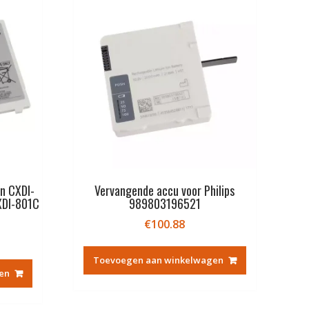
n CXDI-
Vervangende accu voor Philips
XDI-801C
989803196521
€
100.88
Toevoegen aan winkelwagen
en