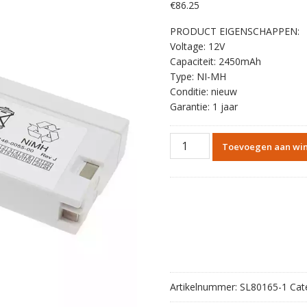
€
86.25
PRODUCT EIGENSCHAPPEN:
Voltage: 12V
Capaciteit: 2450mAh
Type: NI-MH
Conditie: nieuw
Garantie: 1 jaar
Vervangende
Toevoegen aan wi
accu
voor
0146-
0055-
00,Spacelabs
Ultraview
SL,91369,90367
aantal
Artikelnummer:
SL80165-1
Cat