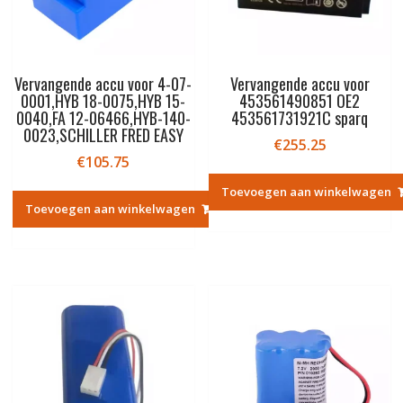
Vervangende accu voor 4-07-
Vervangende accu voor
0001,HYB 18-0075,HYB 15-
453561490851 OE2
0040,FA 12-06466,HYB-140-
453561731921C sparq
0023,SCHILLER FRED EASY
€
255.25
€
105.75
Toevoegen aan winkelwagen
Toevoegen aan winkelwagen