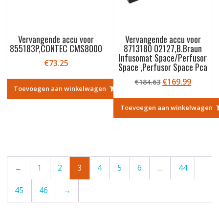
Vervangende accu voor
Vervangende accu voor
855183P,CONTEC CMS8000
8713180 02127,B.Braun
Infusomat Space/Perfusor
€
73.25
Space ,Perfusor Space Pca
Oorspronkelij
Huidig
€
169.99
€
184.63
Toevoegen aan winkelwagen
prijs
prijs
was:
is:
Toevoegen aan winkelwagen
€184.63.
€169.99
←
1
2
3
4
5
6
…
44
45
46
→