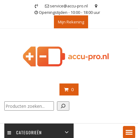
Ga
service@accu-pro.nl
naar
Openingstijden - 10:00 - 18:00 uur
de
Mijn Rekening
inhoud
0
Zoeken
CATEGORIEËN